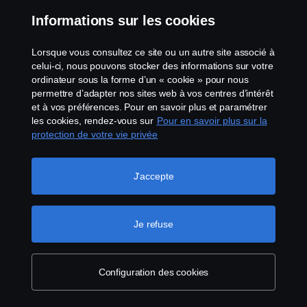
Informations sur les cookies
Lorsque vous consultez ce site ou un autre site associé à
celui-ci, nous pouvons stocker des informations sur votre
ordinateur sous la forme d’un « cookie » pour nous
Planète
permettre d’adapter nos sites web à vos centres d’intérêt
et à vos préférences. Pour en savoir plus et paramétrer
Le Scania Super est une solution de transport ICE
les cookies, rendez-vous sur
Pour en savoir plus sur la
protection de votre vie privée
durable dès maintenant : une solution qui a un
impact réel sur l'empreinte carbone actuelle de
votre activité. Avec le moteur Scania Super et un
J'accepte
système de post-traitement Twin SCR de pointe, la
nouvelle chaîne cinématique prépare également
votre entreprise aux normes d'émissions les plus
Je refuse
strictes, aujourd'hui et demain.
En plus de la compatibilité diesel, le Scania Super
Configuration des cookies
fait figure de pionnier en matière de carburants
renouvelables à faibles émissions : il offre une