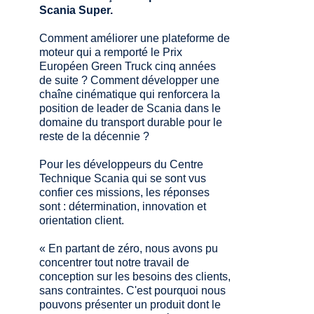
Scania Super.
Gazole
560 ch
2 800 Nm
Twin SCR
/ xTL / HVO
Comment améliorer une plateforme de
Gazole
moteur qui a remporté le Prix
500 ch
2 650 Nm
/ xTL / HVO
Twin SCR
Européen Green Truck cinq années
/ FAME
de suite ? Comment développer une
Gazole
chaîne cinématique qui renforcera la
460 ch
2 500 Nm
/ xTL / HVO
Twin SCR
position de leader de Scania dans le
/ FAME
domaine du transport durable pour le
reste de la décennie ?
Gazole
420 ch
2 300 Nm
Twin SCR
/ xTL / HVO
Pour les développeurs du Centre
Technique Scania qui se sont vus
confier ces missions, les réponses
Série S
sont : détermination, innovation et
orientation client.
« En partant de zéro, nous avons pu
concentrer tout notre travail de
conception sur les besoins des clients,
sans contraintes. C'est pourquoi nous
pouvons présenter un produit dont le