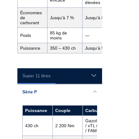
élevées
Économies
de
Jusqu'à 7 %
Jusqu'à 8 %
carburant
85 kg de
Poids
—
moins
Puissance
350 – 430 ch
Jusqu’à 560 ch
Super 11 litres
Série P
Puissance
Couple
Carburant
Technologi
Gazole
430 ch
2 200 Nm
/ xTL / HVO
Twin SCR
/ FAME