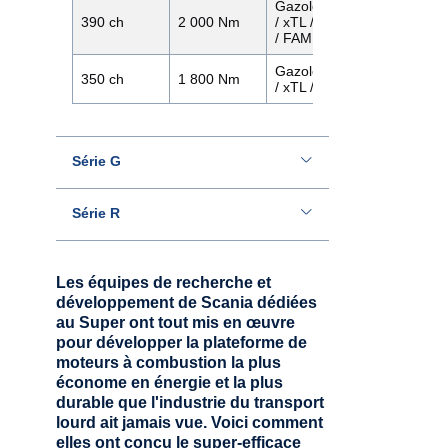
Gazole
390 ch
2 000 Nm
/ xTL / HVO
Twin SCR
/ FAME
Gazole
350 ch
1 800 Nm
Twin SCR
/ xTL / HVO
Série G
Série R
Série P
Les équipes de recherche et
développement de Scania dédiées
Série G
au Super ont tout mis en œuvre
pour développer la plateforme de
moteurs à combustion la plus
Série R
économe en énergie et la plus
durable que l'industrie du transport
lourd ait jamais vue. Voici comment
Puissance
Couple
Carburant
Technologi
elles ont conçu le super-efficace