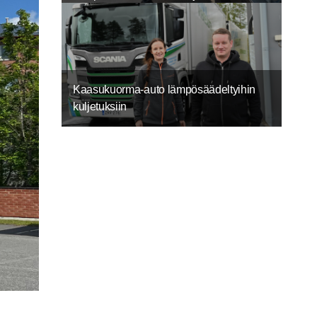
Kaasukuorma-auto lämpösäädeltyihin
kuljetuksiin