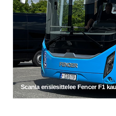
Scania ensie­sit­telee Fencer F1 k