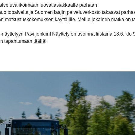
alveluvalikoimaan luovat asiakkaalle parhaan
 huoltopalvelut ja Suomen laajin palveluverkosto takaavat parha
aan matkustuskokemuksen käyttäjille. Meille jokainen matka on tä
yttelyyn Paviljonkiin! Näyttely on avoinna tiistaina 18.6. klo 9
oon tapahtumaan
täällä
!