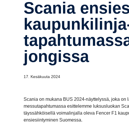
Scania ensie­sit­telee Fencer F1
kaupunkilinja
tapahtumassa 
jon­gissa
17. Kesäkuuta 2024
Scania on mukana BUS 2024-näyttelyssä, joka on 
messutapahtumassa esittelemme luksusluokan Scania 
täyssähköisellä voimalinjalla oleva Fencer F1 kau
ensiesiintyminen Suomessa.