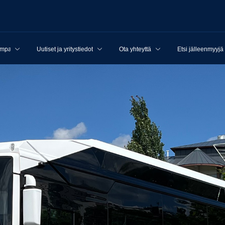
ampanjat
Uutiset ja yritystiedot
Ota yhteyttä
Etsi jälleenmyyjä