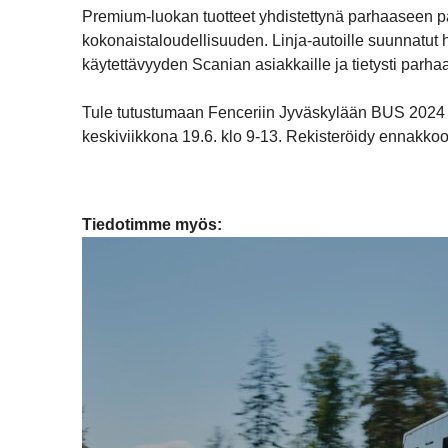
Premium-luokan tuotteet yhdistettynä parhaaseen p
kokonaistaloudellisuuden. Linja-autoille suunnatut
käytettävyyden Scanian asiakkaille ja tietysti parh
Tule tutustumaan Fenceriin Jyväskylään BUS 2024 -nä
keskiviikkona 19.6. klo 9-13. Rekisteröidy ennakk
Tiedotimme myös: