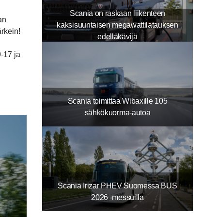
Scania on raskaan liikenteen
an
kaksisuuntaisen megawattilatauksen
rkein!
edelläkävijä
-17 ja
Scania toimittaa Wibaxille 105
sähkökuorma-autoa
Scania Irizar PHEV Suomessa BUS
2026 -messuilla