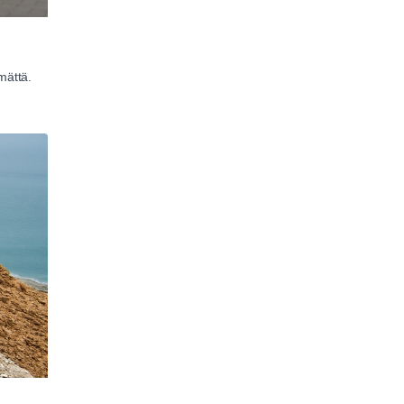
mättä.