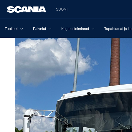
SUOMI
Tuotteet
Palvelut
Kuljetustoiminnot
Tapahtumat ja k