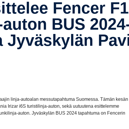
-​auton BUS 2024-
Jyväs­kylän Pavi
laajin linja-autoalan messutapahtuma Suomessa. Tämän kesän
Irizar i6S turistilinja-auton, sekä uutuutena esittelemme
punkilinja-auton. Jyväskylän BUS 2024 tapahtuma on Fencerin