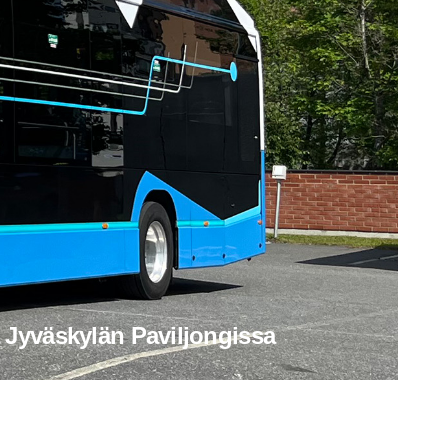
Jyväs­kylän Pavil­jon­gissa