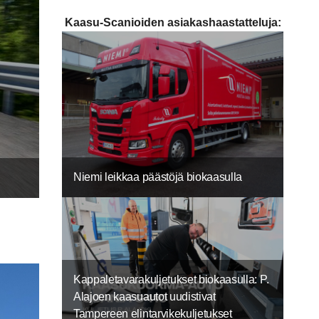
Kaasu-Scanioiden asiakashaastatteluja:
Niemi leikkaa päästöjä biokaasulla
Kappaletavarakuljetukset biokaasulla: P.
Alajoen kaasuautot uudistivat
Tampereen elintarvikekuljetukset