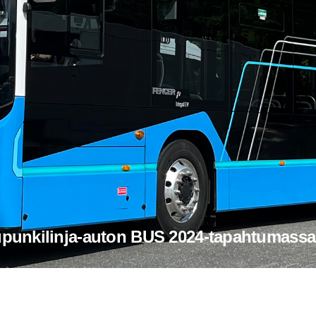
aupunkilinja-​auton BUS 2024-​tapahtumassa 