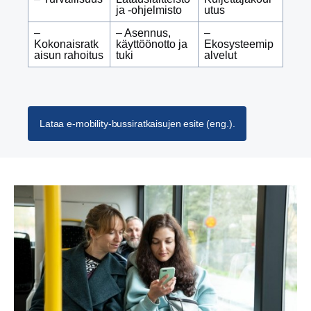
ja -ohjelmisto
utus
–
– Asennus,
–
Kokonaisratk
käyttöönotto ja
Ekosysteemip
aisun rahoitus
tuki
alvelut
Lataa e-mobility-bussiratkaisujen esite (eng.).