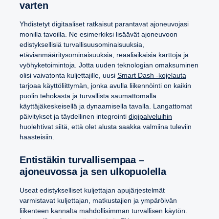
varten
Yhdistetyt digitaaliset ratkaisut parantavat ajoneuvojasi
monilla tavoilla. Ne esimerkiksi lisäävät ajoneuvoon
edistyksellisiä turvallisuusominaisuuksia,
etävianmääritysominaisuuksia, reaaliaikaisia karttoja ja
vyöhyketoimintoja. Jotta uuden teknologian omaksuminen
olisi vaivatonta kuljettajille, uusi
Smart Dash -kojelauta
tarjoaa käyttöliittymän, jonka avulla liikennöinti on kaikin
puolin tehokasta ja turvallista saumattomalla
käyttäjäkeskeisellä ja dynaamisella tavalla. Langattomat
päivitykset ja täydellinen integrointi
digipalveluihin
huolehtivat siitä, että olet alusta saakka valmiina tuleviin
haasteisiin.
Entistäkin turvallisempaa –
ajoneuvossa ja sen ulkopuolella
Useat edistykselliset kuljettajan apujärjestelmät
varmistavat kuljettajan, matkustajien ja ympäröivän
liikenteen kannalta mahdollisimman turvallisen käytön.