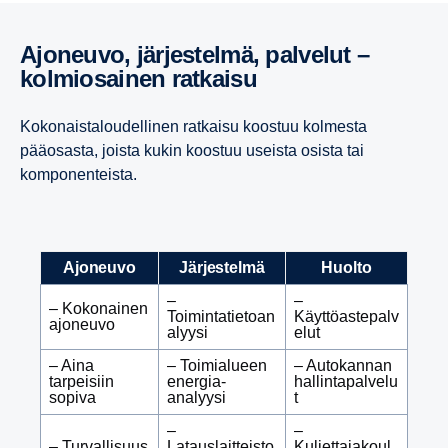
Ajoneuvo, järjes­telmä, palvelut –
kolmio­sainen ratkaisu
Kokonaistaloudellinen ratkaisu koostuu kolmesta
pääosasta, joista kukin koostuu useista osista tai
komponenteista.
Ajoneuvo
Järjestelmä
Huolto
–
–
– Kokonainen
Toimintatietoan
Käyttöastepalv
ajoneuvo
alyysi
elut
– Aina
– Toimialueen
– Autokannan
tarpeisiin
energia-
hallintapalvelu
sopiva
analyysi
t
–
–
– Turvallisuus
Latauslaitteisto
Kuljettajakoul