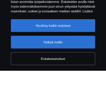
listan avoimista työpaikoistamme. Evästeiden avulla näet
myös todennäköisemmin juuri sinun yritystäsi hyödyttävät
mainokset, uutiset ja sosiaalisen median sisällöt. Lisäksi
voimme analysoida verkkosivuliikennettä verkkosivuston
parantamiseksi, kun hyväksyt evästeet. Klikkaamalla
"Hyväksyn evästeet" annat suostumuksesi kaikkien
Hyväksy kaikki evästeet
Tuotteet
evästeiden käyttämiseen sekä tiedon jakamiseen. Voit
muuttaa asetuksia klikkaamalla "Evästeiden asetukset" ja
valitsemalla, mitkä kategoriat hyväksyt. Tarkat tiedot
Palvelut
Hylkää kaikki
evästeistä löydät täältä:
Lisätietoja yksityisyydestäsi
Tietoja Scaniasta
Evästeasetukset
Scania in Your Region:
Suomi
Lakitiedot