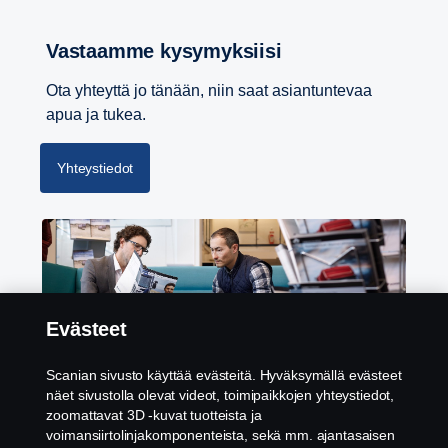
Vastaamme kysymyksiisi
Ota yhteyttä jo tänään, niin saat asiantuntevaa
apua ja tukea.
Yhteystiedot
Evästeet
Rahoitus
Scanian sivusto käyttää evästeitä. Hyväksymällä evästeet
Scania tarjoaa joustavia rahoitus- ja leasingratkaisuja
näet sivustolla olevat videot, toimipaikkojen yhteystiedot,
zoomattavat 3D -kuvat tuotteista ja
kuorma-autoille yrityksesi tarpeisiin.
voimansiirtolinjakomponenteista, sekä mm. ajantasaisen