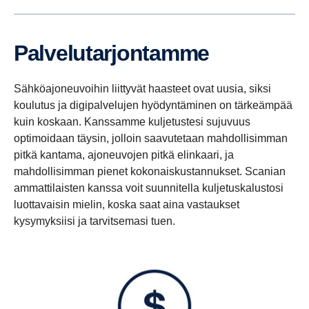
Palve­lu­tar­jon­tamme
Sähköajoneuvoihin liittyvät haasteet ovat uusia, siksi
koulutus ja digipalvelujen hyödyntäminen on tärkeämpää
kuin koskaan. Kanssamme kuljetustesi sujuvuus
optimoidaan täysin, jolloin saavutetaan mahdollisimman
pitkä kantama, ajoneuvojen pitkä elinkaari, ja
mahdollisimman pienet kokonaiskustannukset. Scanian
ammattilaisten kanssa voit suunnitella kuljetuskalustosi
luottavaisin mielin, koska saat aina vastaukset
kysymyksiisi ja tarvitsemasi tuen.