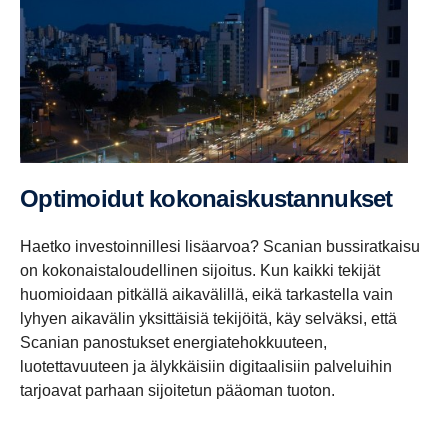
Optimoidut kokonais­kus­tan­nukset
Haetko investoinnillesi lisäarvoa? Scanian bussiratkaisu
on kokonaistaloudellinen sijoitus. Kun kaikki tekijät
huomioidaan pitkällä aikavälillä, eikä tarkastella vain
lyhyen aikavälin yksittäisiä tekijöitä, käy selväksi, että
Scanian panostukset energiatehokkuuteen,
luotettavuuteen ja älykkäisiin digitaalisiin palveluihin
tarjoavat parhaan sijoitetun pääoman tuoton.