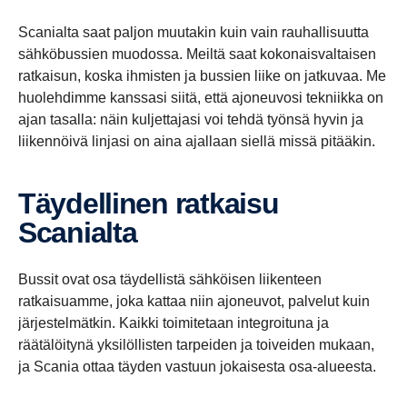
Scanialta saat paljon muutakin kuin vain rauhallisuutta
sähköbussien muodossa. Meiltä saat kokonaisvaltaisen
ratkaisun, koska ihmisten ja bussien liike on jatkuvaa. Me
huolehdimme kanssasi siitä, että ajoneuvosi tekniikka on
ajan tasalla: näin kuljettajasi voi tehdä työnsä hyvin ja
liikennöivä linjasi on aina ajallaan siellä missä pitääkin.
Täydel­linen ratkaisu
Scanialta
Bussit ovat osa täydellistä sähköisen liikenteen
ratkaisuamme, joka kattaa niin ajoneuvot, palvelut kuin
järjestelmätkin. Kaikki toimitetaan integroituna ja
räätälöitynä yksilöllisten tarpeiden ja toiveiden mukaan,
ja Scania ottaa täyden vastuun jokaisesta osa-alueesta.