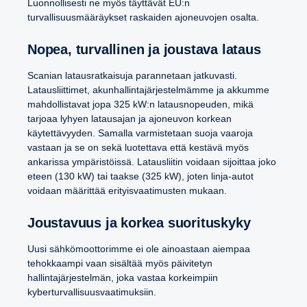
Luonnollisesti ne myös täyttävät EU:n
turvallisuusmääräykset raskaiden ajoneuvojen osalta.
Nopea, turvallinen ja joustava lataus
Scanian latausratkaisuja parannetaan jatkuvasti.
Latausliittimet, akunhallintajärjestelmämme ja akkumme
mahdollistavat jopa 325 kW:n latausnopeuden, mikä
tarjoaa lyhyen latausajan ja ajoneuvon korkean
käytettävyyden. Samalla varmistetaan suoja vaaroja
vastaan ja se on sekä luotettava että kestävä myös
ankarissa ympäristöissä. Latausliitin voidaan sijoittaa joko
eteen (130 kW) tai taakse (325 kW), joten linja-autot
voidaan määrittää erityisvaatimusten mukaan.
Joustavuus ja korkea suorituskyky
Uusi sähkömoottorimme ei ole ainoastaan aiempaa
tehokkaampi vaan sisältää myös päivitetyn
hallintajärjestelmän, joka vastaa korkeimpiin
kyberturvallisuusvaatimuksiin.