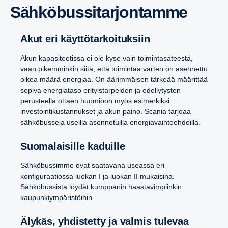
Sähkö­bus­si­tar­jon­tamme
Akut eri käyttötarkoituksiin
Akun kapasiteetissa ei ole kyse vain toimintasäteestä,
vaan pikemminkin siitä, että toimintaa varten on asennettu
oikea määrä energiaa. On äärimmäisen tärkeää määrittää
sopiva energiataso erityistarpeiden ja edellytysten
perusteella ottaen huomioon myös esimerkiksi
investointikustannukset ja akun paino. Scania tarjoaa
sähköbusseja useilla asennetuilla energiavaihtoehdoilla.
Suomalaisille kaduille
Sähköbussimme ovat saatavana useassa eri
konfiguraatiossa luokan I ja luokan II mukaisina.
Sähköbussista löydät kumppanin haastavimpiinkin
kaupunkiympäristöihin.
Älykäs, yhdistetty ja valmis tulevaa