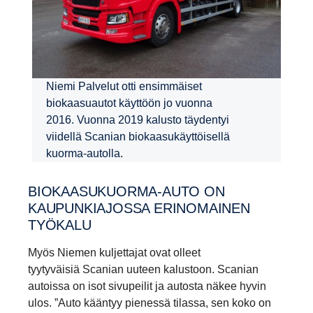
Niemi Palvelut otti ensimmäiset
biokaasuautot käyttöön jo vuonna
2016. Vuonna 2019 kalusto täydentyi
viidellä Scanian biokaasukäyttöisellä
kuorma-autolla.
BIOKAASUKUORMA-​AUTO ON
KAUPUN­KIA­JOSSA ERINOMAINEN
TYÖKALU
Myös Niemen kuljettajat ovat olleet
tyytyväisiä Scanian uuteen kalustoon. Scanian
autoissa on isot sivupeilit ja autosta näkee hyvin
ulos. ”Auto kääntyy pienessä tilassa, sen koko on