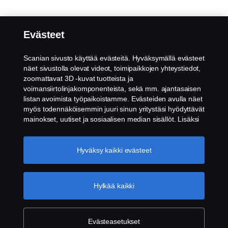
Evästeet
Scanian sivusto käyttää evästeitä. Hyväksymällä evästeet
näet sivustolla olevat videot, toimipaikkojen yhteystiedot,
zoomattavat 3D -kuvat tuotteista ja
voimansiirtolinjakomponenteista, sekä mm. ajantasaisen
listan avoimista työpaikoistamme. Evästeiden avulla näet
myös todennäköisemmin juuri sinun yritystäsi hyödyttävät
mainokset, uutiset ja sosiaalisen median sisällöt. Lisäksi
voimme analysoida verkkosivuliikennettä verkkosivuston
parantamiseksi, kun hyväksyt evästeet. Klikkaamalla
"Hyväksyn evästeet" annat suostumuksesi kaikkien
Hyväksy kaikki evästeet
evästeiden käyttämiseen sekä tiedon jakamiseen. Voit
muuttaa asetuksia klikkaamalla "Evästeiden asetukset" ja
valitsemalla, mitkä kategoriat hyväksyt. Tarkat tiedot
Hylkää kaikki
evästeistä löydät täältä:
Lisätietoja yksityisyydestäsi
Evästeasetukset