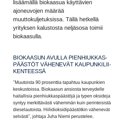
lisäämällä biokaasua käyttävien
ajoneuvojen määrää
muuttokuljetuksissa. Tällä hetkellä
yrityksen kalustosta neljäsosa toimii
biokaasulla.
BIOKAASUN AVULLA PIENHIUK­KAS­
PÄÄSTÖT VÄHENEVÄT KAUPUN­KI­LII­
KEN­TEESSÄ
"Muutoista 90 prosenttia tapahtuu kaupunkien
keskustoissa. Biokaasun ansiosta terveydelle
haitallisia pienhiukkaspäästöjä ja typen oksideja
syntyy merkittävästi vähemmän kuin perinteisistä
dieselautoista. Hiilidioksidipäästötkin vähenevät
selvästi", johtaja Juha Niemi perustelee.