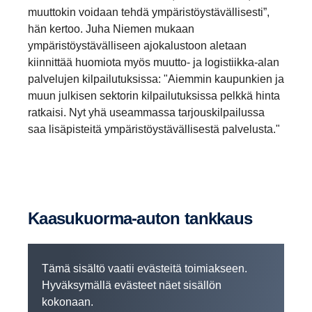
muuttokin voidaan tehdä ympäristöystävällisesti”,
hän kertoo. Juha Niemen mukaan
ympäristöystävälliseen ajokalustoon aletaan
kiinnittää huomiota myös muutto- ja logistiikka-alan
palvelujen kilpailutuksissa: "Aiemmin kaupunkien ja
muun julkisen sektorin kilpailutuksissa pelkkä hinta
ratkaisi. Nyt yhä useammassa tarjouskilpailussa
saa lisäpisteitä ympäristöystävällisestä palvelusta."
Kaasukuorma-​auton tankkaus
Tämä sisältö vaatii evästeitä toimiakseen.
Hyväksymällä evästeet näet sisällön
kokonaan.