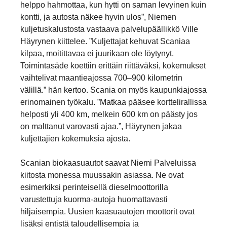
helppo hahmottaa, kun hytti on saman levyinen kuin
kontti, ja autosta näkee hyvin ulos”, Niemen
kuljetuskalustosta vastaava palvelupäällikkö Ville
Häyrynen kiittelee. ”Kuljettajat kehuvat Scaniaa
kilpaa, moitittavaa ei juurikaan ole löytynyt.
Toimintasäde koettiin erittäin riittäväksi, kokemukset
vaihtelivat maantieajossa 700–900 kilometrin
välillä.” hän kertoo. Scania on myös kaupunkiajossa
erinomainen työkalu. ”Matkaa pääsee korttelirallissa
helposti yli 400 km, melkein 600 km on päästy jos
on malttanut varovasti ajaa.”, Häyrynen jakaa
kuljettajien kokemuksia ajosta.
Scanian biokaasuautot saavat Niemi Palveluissa
kiitosta monessa muussakin asiassa. Ne ovat
esimerkiksi perinteisellä dieselmoottorilla
varustettuja kuorma-autoja huomattavasti
hiljaisempia. Uusien kaasuautojen moottorit ovat
lisäksi entistä taloudellisempia ja