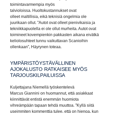
toimintavarmempia myös
talvioloissa. Huoltokustannukset ovat
olleet maltillisia, eikä teknisiä ongelmia ole
juurikaan ollut. ”Autot ovat olleet pienivikaisia ja
tekniikkapuolella ei ole ollut murheita. Autot ovat
toimineet kovempienkin pakkasten aikana eivätkä
keliolosuhteet tunnu vaikuttavan Scanioihin
ollenkaan”, Häyrynen toteaa.
YMPÄRISTÖYSTÄVÄLLINEN
AJOKALUSTO RATKAISEE MYÖS
TARJOUSKILPAILUISSA
Kuljettajana Niemellä työskentelevä
Marcus Giannini on huomannut, että asiakkaat
kiinnittävät entistä enemmän huomiota
vihreämpään tapaan tehdä muuttoa. ”Kyllä siitä
useimmiten kommenttia tulee, että on hienoa, kun