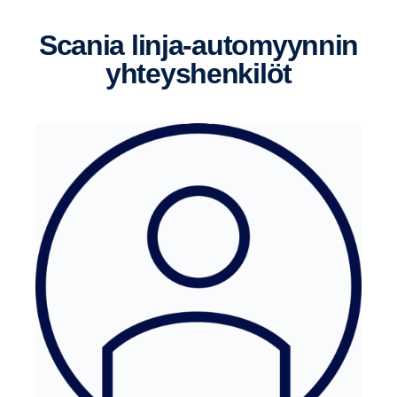
Scania linja-​automyynnin
yhteys­hen­kilöt