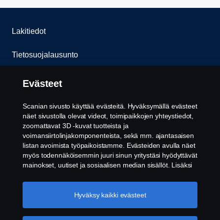
Lakitiedot
Tietosuojalausunto
Evästeet
Evästeet
Ota yhteyttä
Scanian sivusto käyttää evästeitä. Hyväksymällä evästeet
näet sivustolla olevat videot, toimipaikkojen yhteystiedot,
Whistleblowing -järjestelmä
zoomattavat 3D -kuvat tuotteista ja
voimansiirtolinjakomponenteista, sekä mm. ajantasaisen
listan avoimista työpaikoistamme. Evästeiden avulla näet
Evästeiden asetukset
myös todennäköisemmin juuri sinun yritystäsi hyödyttävät
mainokset, uutiset ja sosiaalisen median sisällöt. Lisäksi
voimme analysoida verkkosivuliikennettä verkkosivuston
parantamiseksi, kun hyväksyt evästeet. Klikkaamalla
"Hyväksyn evästeet" annat suostumuksesi kaikkien
Hyväksy kaikki evästeet
evästeiden käyttämiseen sekä tiedon jakamiseen. Voit
muuttaa asetuksia klikkaamalla "Evästeiden asetukset" ja