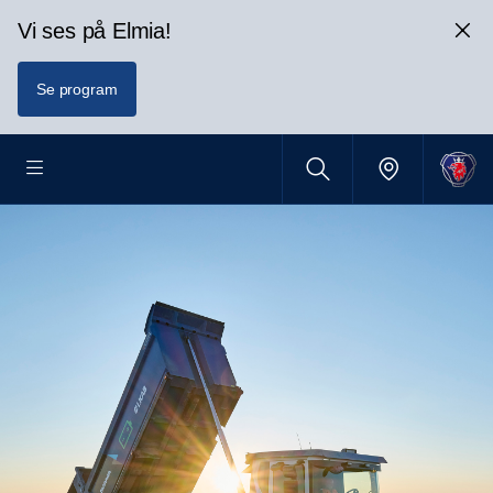
Vi ses på Elmia!
Se program