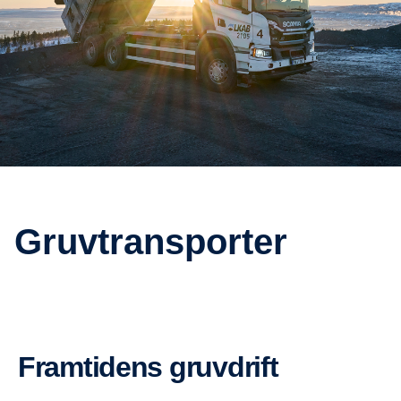
Gruvtrans­porter
Framti­dens gruvdrift