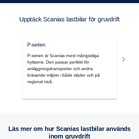
Upptäck Scanias lastbilar för gruvdrift
P-serien
G-se
P-serien är Scanias mest mångsidiga
Scani
hyttserie. Den passar perfekt för
komfo
anläggningstransporter och andra
erbju
krävande miljöer i både städer och på
rymli
regional nivå.
Läs mer om hur Scanias lastbilar används
inom gruvdrift