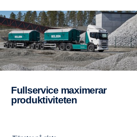
Fullser­vice maximerar
produk­ti­vi­teten