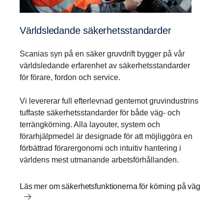
Världs­le­dande säker­hets­stan­darder
Scanias syn på en säker gruvdrift bygger på vår
världsledande erfarenhet av säkerhetsstandarder
för förare, fordon och service.
Vi levererar full efterlevnad gentemot gruvindustrins
tuffaste säkerhetsstandarder för både väg- och
terrängkörning. Alla layouter, system och
förarhjälpmedel är designade för att möjliggöra en
förbättrad förarergonomi och intuitiv hantering i
världens mest utmanande arbetsförhållanden.
Läs mer om säkerhetsfunktionerna för körning på väg