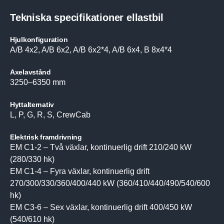
Tekniska speci­fi­ka­tioner ellastbil
Hjulkonfiguration
A/B 4x2, A/B 6x2, A/B 6x2*4, A/B 6x4, B 8x4*4
Axelavstånd
3250–6350 mm
Hyttalternativ
L, P, G, R, S, CrewCab
Elektrisk framdrivning
EM C1-2 – Två växlar, kontinuerlig drift 210/240 kW
(280/330 hk)
EM C1-4 – Fyra växlar, kontinuerlig drift
270/300/330/360/400/440 kW (360/410/440/490/540/600
hk)
EM C3-6 – Sex växlar, kontinuerlig drift 400/450 kW
(540/610 hk)