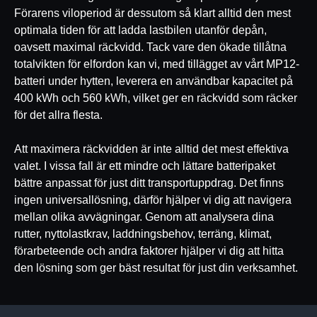
Förarens viloperiod är dessutom så klart alltid den mest
optimala tiden för att ladda lastbilen utanför depån,
oavsett maximal räckvidd. Tack vare den ökade tillåtna
totalvikten för elfordon kan vi, med tillägget av vårt MP12-
batteri under hytten, leverera en användbar kapacitet på
400 kWh och 560 kWh, vilket ger en räckvidd som räcker
för det allra flesta.
Att maximera räckvidden är inte alltid det mest effektiva
valet. I vissa fall är ett mindre och lättare batteripaket
bättre anpassat för just ditt transportuppdrag. Det finns
ingen universallösning, därför hjälper vi dig att navigera
mellan olika avvägningar. Genom att analysera dina
rutter, nyttolastkrav, laddningsbehov, terräng, klimat,
förarbeteende och andra faktorer hjälper vi dig att hitta
den lösning som ger bäst resultat för just din verksamhet.