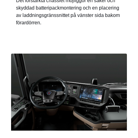
Det förstärkta chassiet möjliggör en säker och
skyddad batteripackmontering och en placering
av laddningsgränssnittet på vänster sida bakom
förardörren.