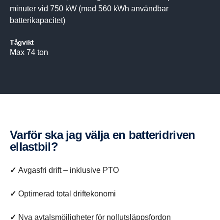
minuter vid 750 kW (med 560 kWh användbar
batterikapacitet)
Tågvikt
Max 74 ton
Varför ska jag välja en batte­ri­driven
ellastbil?
✓
Avgasfri drift – inklusive PTO
✓
Optimerad total driftekonomi
✓
Nya avtalsmöjligheter för nollutsläppsfordon