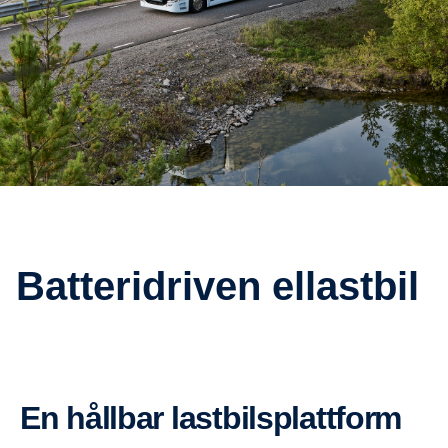
Batte­ri­driven ellastbil
En hållbar lastbils­platt­form