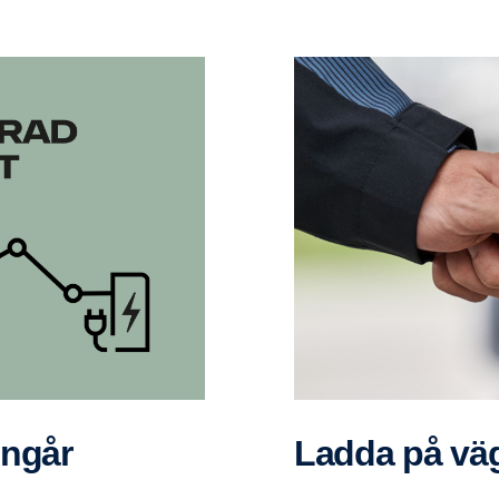
ingår
Ladda på vä