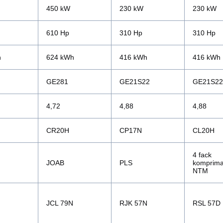
450 kW
230 kW
230 kW
610 Hp
310 Hp
310 Hp
h
624 kWh
416 kWh
416 kWh
GE281
GE21S22
GE21S22
4,72
4,88
4,88
CR20H
CP17N
CL20H
4 fack
JOAB
PLS
komprima
NTM
JCL 79N
RJK 57N
RSL 57D