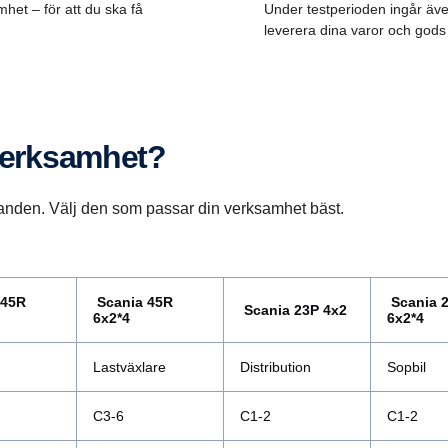
mhet – för att du ska få
Under testperioden ingår äve
leverera dina varor och gods p
 verksamhet?
föranden. Välj den som passar din verksamhet bäst.
 45R
Scania 45R
Scania 
Scania 23P 4x2
6x2*4
6x2*4
Lastväxlare
Distribution
Sopbil
C3-6
C1-2
C1-2