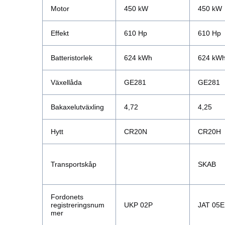
Motor
450 kW
450 kW
Effekt
610 Hp
610 Hp
Batteristorlek
624 kWh
624 kW
Växellåda
GE281
GE281
Bakaxelutväxling
4,72
4,25
Hytt
CR20N
CR20H
Transportskåp
SKAB
Fordonets
registreringsnum
UKP 02P
JAT 05E
mer