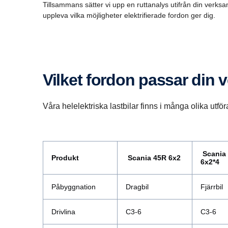
Tillsammans sätter vi upp en ruttanalys utifrån din verksa
uppleva vilka möjligheter elektrifierade fordon ger dig.
Vilket fordon passar din
Våra helelektriska lastbilar finns i många olika ut
Scania
Produkt
Scania 45R 6x2
6x2*4
Påbyggnation
Dragbil
Fjärrbil
Drivlina
C3-6
C3-6