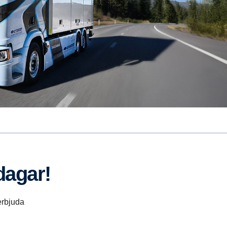
 dagar!
erbjuda