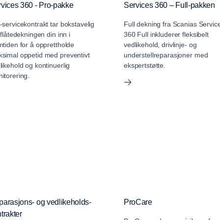
vices 360 - Pro-pakke
Services 360 – Full-pakken
-servicekontrakt tar bokstavelig
Full dekning fra Scanias Servic
t flåtedekningen din inn i
360 Full inkluderer fleksibelt
mtiden for å opprettholde
vedlikehold, drivlinje- og
simal oppetid med preventivt
understellreparasjoner med
likehold og kontinuerlig
ekspertstøtte.
itorering.
arasjons- og vedlikeholds-
ProCare
trakter