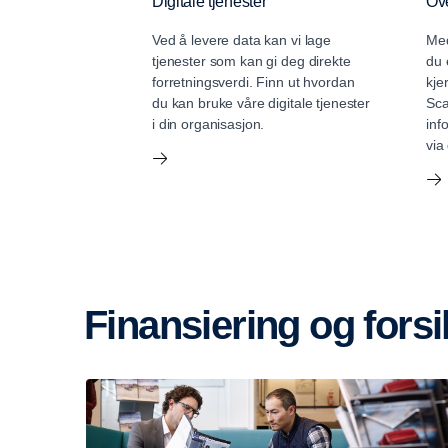
Digitale tjenester
Ov
Ved å levere data kan vi lage
Med
tjenester som kan gi deg direkte
du 
forretningsverdi. Finn ut hvordan
kje
du kan bruke våre digitale tjenester
Sca
i din organisasjon.
inf
via
Finansiering og fors