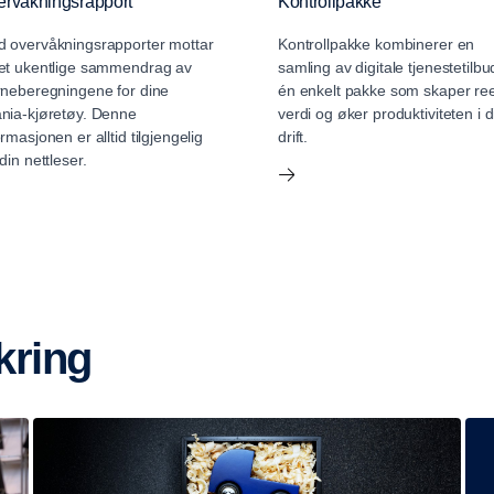
ervåkningsrapport
Kontrollpakke
 overvåkningsrapporter mottar
Kontrollpakke kombinerer en
et ukentlige sammendrag av
samling av digitale tjenestetilbud
rneberegningene for dine
én enkelt pakke som skaper ree
nia-kjøretøy. Denne
verdi og øker produktiviteten i d
ormasjonen er alltid tilgjengelig
drift.
 din nettleser.
ikring