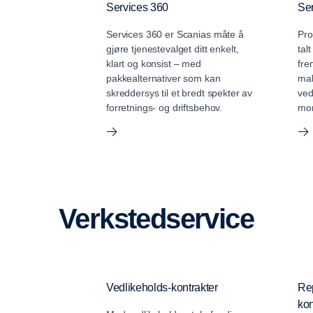
Services 360
Ser
Services 360 er Scanias måte å
Pro
gjøre tjenestevalget ditt enkelt,
tal
klart og konsist – med
fre
pakkealternativer som kan
mak
skreddersys til et bredt spekter av
ved
forretnings- og driftsbehov.
mon
Verkstedservice
Vedlikeholds-kontrakter
Rep
kon