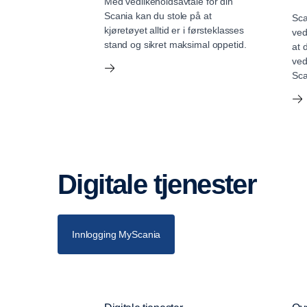
Med vedlikeholdsavtale for din
Scania kan du stole på at
Sca
kjøretøyet alltid er i førsteklasses
ved
stand og sikret maksimal oppetid.
at 
ved
Sca
Digitale tjenester
Innlogging MyScania