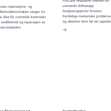
ProCare reduserer risikoen for
uventede driftsstopp.
nias reparasjons- og
Analyserapporter forutser
likeholdskontrakter sørger for
fremtidige mekaniske probleme
du ikke får uventede kostnader
og utbedrer dem før de oppstår
 vedlikehold og reparasjon av
nia-lastebilen.