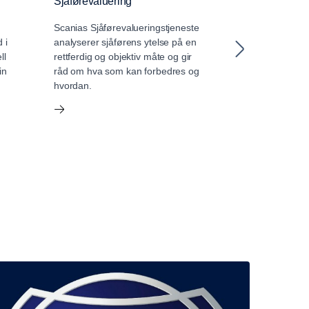
Sjåførevaluering
My Scania
Scanias Sjåførevalueringstjeneste
My Scania tilbyr
 i
analyserer sjåførens ytelse på en
for flåtestyring
ll
rettferdig og objektiv måte og gir
vedlikehold. Tj
in
råd om hva som kan forbedres og
med å optimalis
hvordan.
effektivitet, alt 