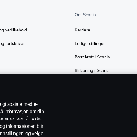
Om Scania
og vedlikehold
Karriere
og fartskriver
Ledige stillinger
Bærekraft i Scania
Bli lærling i Scania
å gi sosiale medie-
gså informasjon om din
rtnere. Ved å trykke
t og informasjonen blir
nnstillinger" og velge
 oss
Varsling
Åpenhetsloven
Etiske retningslinjer for leverand