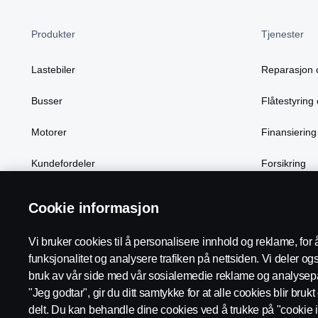
Produkter
Tjenester
Lastebiler
Reparasjon 
Busser
Flåtestyring 
Motorer
Finansiering
Kundefordeler
Forsikring
Cookie informasjon
Scania in Your Region:
Norge
Vi bruker cookies til å personalisere innhold og reklame, for 
funksjonalitet og analysere trafiken på nettsiden. Vi deler o
bruk av vår side med vår sosialemedie reklame og analysepa
"Jeg godtar", gir du ditt samtykke for at alle cookies blir bruk
delt. Du kan behandle dine cookies ved å trukke på "cookie i
Juridisk merknad
Personvernerklæring
Cookies
Kontakt