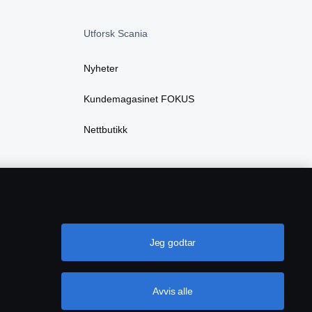
Utforsk Scania
Nyheter
Kundemagasinet FOKUS
Nettbutikk
Jeg godtar
Avvis alle
ører
Cookie-innstillinger