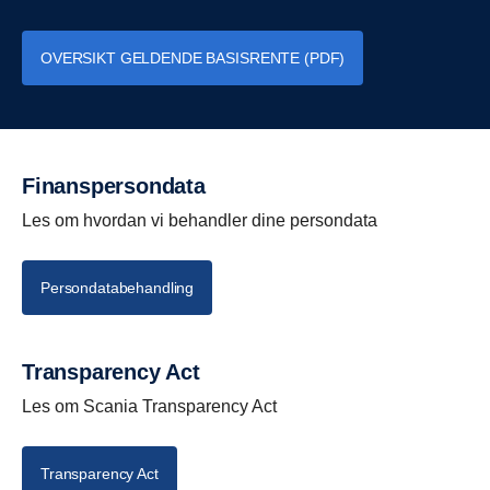
• Andre Scania-tjenester kan integreres
• Andre Scania-tjenester kan integreres
OVERSIKT GELDENDE BASISRENTE (PDF)
Finanspersondata
Les om hvordan vi behandler dine persondata
Persondatabehandling
Transparency Act
Les om Scania Transparency Act
Transparency Act