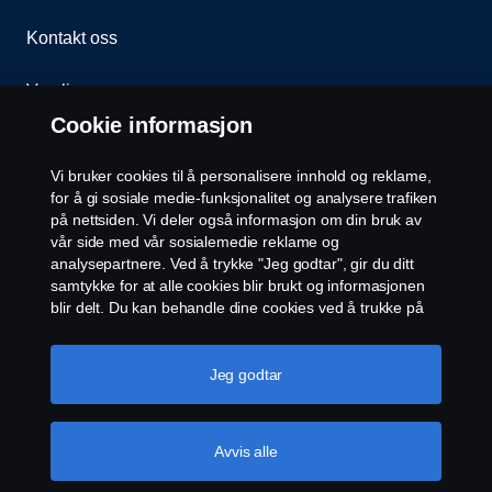
Kontakt oss
Varsling
Cookie informasjon
Åpenhetsloven
Vi bruker cookies til å personalisere innhold og reklame,
Etiske retningslinjer for leverandører
for å gi sosiale medie-funksjonalitet og analysere trafiken
på nettsiden. Vi deler også informasjon om din bruk av
vår side med vår sosialemedie reklame og
Cookie-innstillinger
analysepartnere. Ved å trykke "Jeg godtar", gir du ditt
samtykke for at alle cookies blir brukt og informasjonen
blir delt. Du kan behandle dine cookies ved å trukke på
"cookie innstillinger" og velge kategorier du godtar. For
en mer detaljert forklaring hvordan vi bruker cookies,
vennligst besøk vår cookies-erklæring, som du finner ved
Jeg godtar
å trykke på linken under denne teksten.
Mer
informasjon om personvernet ditt
© Scania 2026 Alle rettigheter Norsk Scania AS, Pb.
Avvis alle
143 Skøyen, 0277 Oslo Telefon: 22 06 45 00 epost:
sno.info@scania.com. Fakturaadresse: