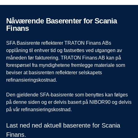
Informasjon
Fakta
Fakta
Nåværende Baserenter for Scania
Finans
Administrasjonsgebyr - 500kr
Scania Finans eier kjøretøyet. Hver måned betaler
Med en Scania-låneavtale eier du kjøretøyet fra dag
du et fast leasingbeløp for bruken av kjøretøyet, og
én. Du bruker kjøretøyet som sikkerhet for å ta opp
SFA Basisrente reflekterer TRATON Finans ABs
returnerer når kontrakten utløper. Operasjonell
et lån som du nedbetaler i avdrag. Lånet
opplåning til enhver tid og fastsettes ved utgangen av
leasing kombineres ofte med en servicekontrakt. Du
tilbakebetales i henhold til en avtalt betalingsplan
måneden før fakturering. TRATON Finans AB kan på
tar ansvar for vedlikehold, avgifter og forsikring i
og varighet. Skattemessig avskrivning gjøres i dine
forespørsel fra myndighetene fremlegge materiale som
løpet av leasingperioden.
egne regnskap, og du betaler bare renter på det
beviser at basisrenten reflekterer selskapets
utestående beløpet.
refinansieringskostnad.
Fordeler
Fordeler
Den gjeldende SFA-basisrente som benyttes kan følges
• Ingen restverdirisiko
på denne siden og er delvis basert på NIBOR90 og delvis
• Forutsigbar kontantstrøm og kontantstrømfordeler
• Skattemessig avskrivning i kundens eget
på vår refinansieringskostnad.
ved fast månedlig kostnad
regnskap.
• Månedlige avdrag med driftsinntekter og justert
• Innbytteverdi – du kan tjene på nøye vedlikehold
Last ned ned aktuell baserente for Scania
mot skattbare fordeler
og bruk
Finans.
• Finansiering utenfor balanseregnskapet
• Du betaler bare renter på det utestående beløpet