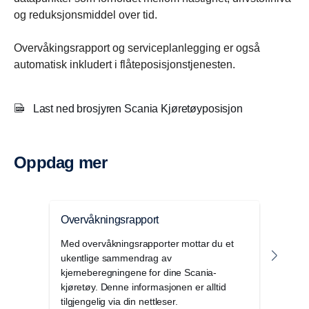
og reduksjonsmiddel over tid.
Overvåkingsrapport og serviceplanlegging er også
automatisk inkludert i flåteposisjonstjenesten.
Last ned brosjyren Scania Kjøretøyposisjon
Oppdag mer
Overvåkningsrapport
Kont
Med overvåkningsrapporter mottar du et
Kont
ukentlige sammendrag av
digit
kjerneberegningene for dine Scania-
skape
kjøretøy. Denne informasjonen er alltid
din dr
tilgjengelig via din nettleser.