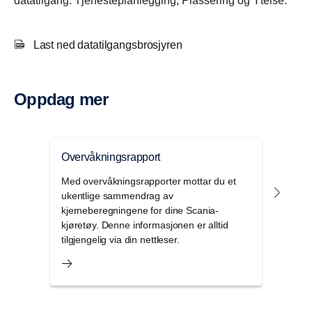
datatilgang: Tjenesteplanlegging, Plassering og Ytelse.
Last ned datatilgangsbrosjyren
Oppdag mer
Overvåkningsrapport
Kont
Med overvåkningsrapporter mottar du et
Kont
ukentlige sammendrag av
digit
kjerneberegningene for dine Scania-
skape
kjøretøy. Denne informasjonen er alltid
din dr
tilgjengelig via din nettleser.