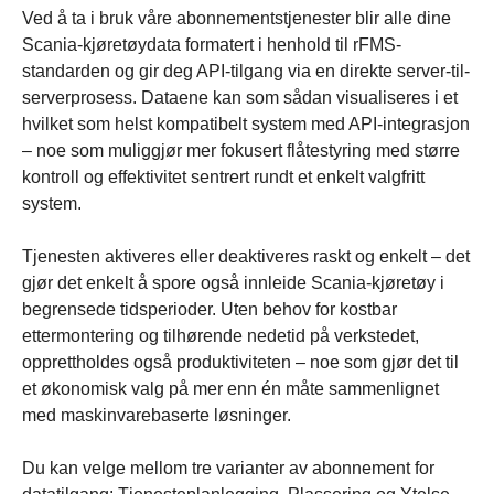
Ved å ta i bruk våre abonnementstjenester blir alle dine
Scania-kjøretøydata formatert i henhold til rFMS-
standarden og gir deg API-tilgang via en direkte server-til-
serverprosess. Dataene kan som sådan visualiseres i et
hvilket som helst kompatibelt system med API-integrasjon
– noe som muliggjør mer fokusert flåtestyring med større
kontroll og effektivitet sentrert rundt et enkelt valgfritt
system.
Tjenesten aktiveres eller deaktiveres raskt og enkelt – det
gjør det enkelt å spore også innleide Scania-kjøretøy i
begrensede tidsperioder. Uten behov for kostbar
ettermontering og tilhørende nedetid på verkstedet,
opprettholdes også produktiviteten – noe som gjør det til
et økonomisk valg på mer enn én måte sammenlignet
med maskinvarebaserte løsninger.
Du kan velge mellom tre varianter av abonnement for