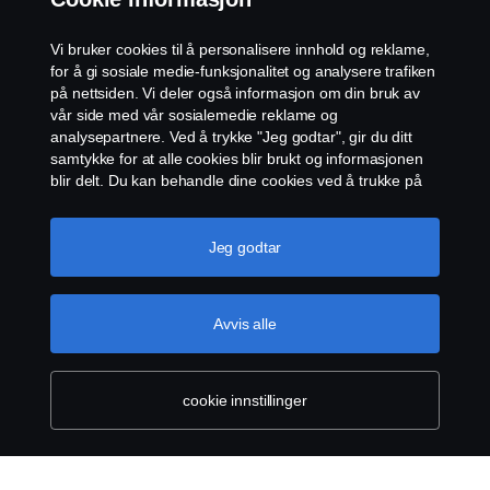
Biodiesel/FAME
Vi bruker cookies til å personalisere innhold og reklame,
for å gi sosiale medie-funksjonalitet og analysere trafiken
på nettsiden. Vi deler også informasjon om din bruk av
vår side med vår sosialemedie reklame og
analysepartnere. Ved å trykke "Jeg godtar", gir du ditt
samtykke for at alle cookies blir brukt og informasjonen
blir delt. Du kan behandle dine cookies ved å trukke på
"cookie innstillinger" og velge kategorier du godtar. For
en mer detaljert forklaring hvordan vi bruker cookies,
Produkter
vennligst besøk vår cookies-erklæring, som du finner ved
Jeg godtar
å trykke på linken under denne teksten.
Mer
Tjenester
informasjon om personvernet ditt
Avvis alle
Om Scania
cookie innstillinger
Utforsk Scania