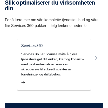
Slik optimaliserer du virksomheten
din
For å lære mer om vårt komplette tjenestetilbud og våre
fire Services 360-pakker – følg lenkene nedenfor.
Services 360
Serv
Services 360 er Scanias måte å gjøre
Pro-s
tjenestevalget ditt enkelt, klart og konsist –
flåte
med pakkealternativer som kan
oppr
skreddersys til et bredt spekter av
preve
forretnings- og driftsbehov.
monit