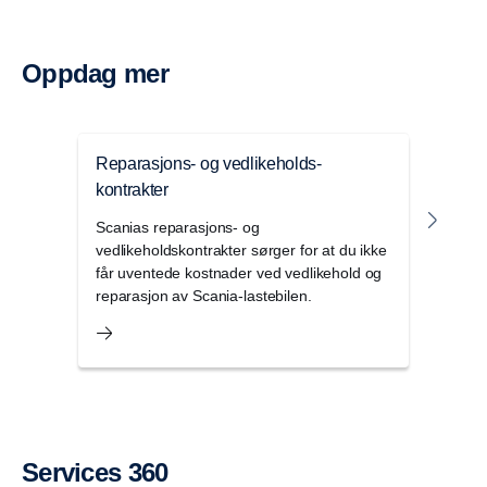
Oppdag mer
Reparasjons- og vedlikeholds-
Pro
kontrakter
ProC
drift
Scanias reparasjons- og
frem
vedlikeholdskontrakter sørger for at du ikke
utbed
får uventede kostnader ved vedlikehold og
reparasjon av Scania-lastebilen.
Services 360