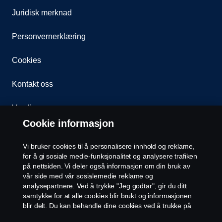
Juridisk merknad
Personvernerklæring
Cookies
Kontakt oss
Varsling
Cookie informasjon
Åpenhetsloven
Vi bruker cookies til å personalisere innhold og reklame,
Etiske retningslinjer for leverandører
for å gi sosiale medie-funksjonalitet og analysere trafiken
på nettsiden. Vi deler også informasjon om din bruk av
vår side med vår sosialemedie reklame og
Cookie-innstillinger
analysepartnere. Ved å trykke "Jeg godtar", gir du ditt
samtykke for at alle cookies blir brukt og informasjonen
blir delt. Du kan behandle dine cookies ved å trukke på
"cookie innstillinger" og velge kategorier du godtar. For