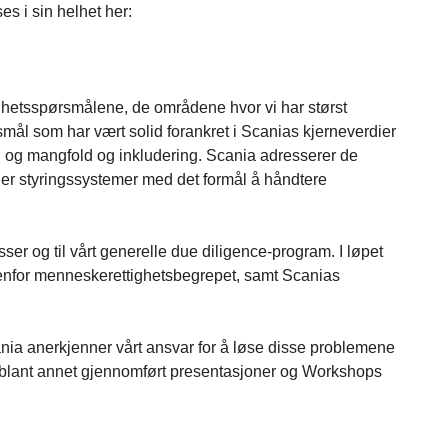
s i sin helhet her:
ighetsspørsmålene, de områdene hvor vi har størst
smål som har vært solid forankret i Scanias kjerneverdier
alog og mangfold og inkludering. Scania adresserer de
ler styringssystemer med det formål å håndtere
er og til vårt generelle due diligence-program. I løpet
nnenfor menneskerettighetsbegrepet, samt Scanias
cania anerkjenner vårt ansvar for å løse disse problemene
ar blant annet gjennomført presentasjoner og Workshops