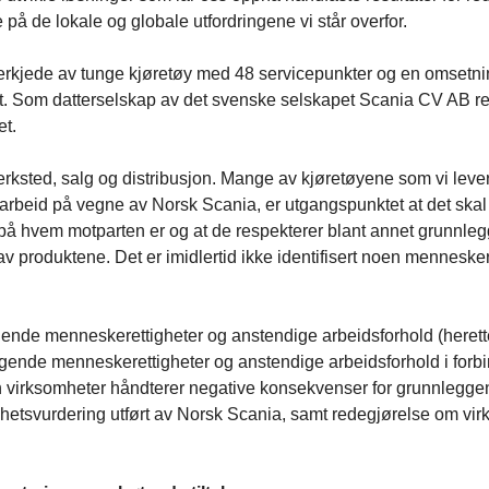
på de lokale og globale utfordringene vi står overfor.
rkjede av tunge kjøretøy med 48 servicepunkter og en omsetning
t. Som datterselskap av det svenske selskapet Scania CV AB repr
et.
ksted, salg og distribusjon. Mange av kjøretøyene som vi levere
e arbeid på vegne av Norsk Scania, er utgangspunktet at det sk
re på hvem motparten er og at de respekterer blant annet grunnl
l av produktene. Det er imidlertid ikke identifisert noen menneske
e menneskerettigheter og anstendige arbeidsforhold (heretter 
ende menneskerettigheter og anstendige arbeidsforhold i forbin
an virksomheter håndterer negative konsekvenser for grunnlegg
etsvurdering utført av Norsk Scania, samt redegjørelse om virk