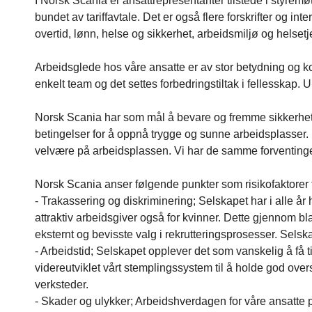
I Norsk Scania er ansattrepresentanter tilstede i styremø
bundet av tariffavtale. Det er også flere forskrifter og 
overtid, lønn, helse og sikkerhet, arbeidsmiljø og helset
Arbeidsglede hos våre ansatte er av stor betydning og ko
enkelt team og det settes forbedringstiltak i fellesskap.
Norsk Scania har som mål å bevare og fremme sikkerhet, 
betingelser for å oppnå trygge og sunne arbeidsplasser. 
velvære på arbeidsplassen. Vi har de samme forventingen
Norsk Scania anser følgende punkter som risikofaktorer 
- Trakassering og diskriminering; Selskapet har i alle å
attraktiv arbeidsgiver også for kvinner. Dette gjennom bl
eksternt og bevisste valg i rekrutteringsprosesser. Selsk
- Arbeidstid; Selskapet opplever det som vanskelig å få t
videreutviklet vårt stemplingssystem til å holde god ov
verksteder.
- Skader og ulykker; Arbeidshverdagen for våre ansatte p