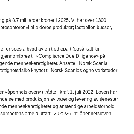
 på 8,7 milliarder kroner i 2025. Vi har over 1300
esenterer vi alle deres produkter; lastebiler, busser,
r er spesialbygd av en tredjepart (også kalt for
al gjennomføres til «Compliance Due Diligence» på
eggende menneskerettigheter. Ansatte i Norsk Scania
rettighetsrisiko knyttet til Norsk Scanias egne verksteder
«åpenhetsloven») trådte i kraft 1. juli 2022. Loven har
delse med produksjon av varer og levering av tjenester,
ende menneskerettigheter og anstendige arbeidsforhold.
somhetens arbeid utført i 2025/26 iht. åpenhetsloven.