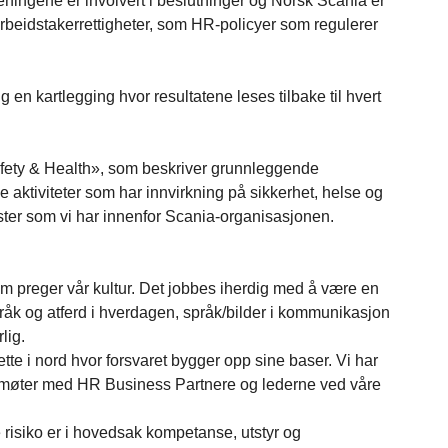
reningene er involvert i beslutninger og Norsk Scania er
 arbeidstakerrettigheter, som HR-policyer som regulerer
en kartlegging hvor resultatene leses tilbake til hvert
Safety & Health», som beskriver grunnleggende
 aktiviteter som har innvirkning på sikkerhet, helse og
ster som vi har innenfor Scania-organisasjonen.
som preger vår kultur. Det jobbes iherdig med å være en
språk og atferd i hverdagen, språk/bilder i kommunikasjon
rlig.
tte i nord hvor forsvaret bygger opp sine baser. Vi har
ge møter med HR Business Partnere og lederne ved våre
e risiko er i hovedsak kompetanse, utstyr og