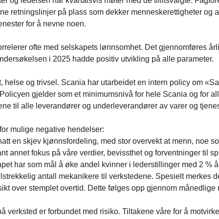
ter og ledelsen har kvartalsvis møter med de tillitsvalgte. Fagfo
interne retningslinjer på plass som dekker menneskerettigheter og
jenester for å nevne noen.
rrelerer ofte med selskapets lønnsomhet. Det gjennomføres årlig 
 Undersøkelsen i 2025 hadde positiv utvikling på alle parameter.
helse og trivsel. Scania har utarbeidet en intern policy om «
Policyen gjelder som et minimumsnivå for hele Scania og for alle
e til alle leverandører og underleverandører av varer og tjene
for mulige negative hendelser:
r hatt en skjev kjønnsfordeling, med stor overvekt at menn, noe 
ant annet fokus på våre verdier, bevissthet og forventninger til 
apet har som mål å øke andel kvinner i lederstillinger med 2 % å
ilstrekkelig antall mekanikere til verkstedene. Spesielt merkes de
ersikt over stemplet overtid. Dette følges opp gjennom månedli
å verksted er forbundet med risiko. Tiltakene våre for å motvirk