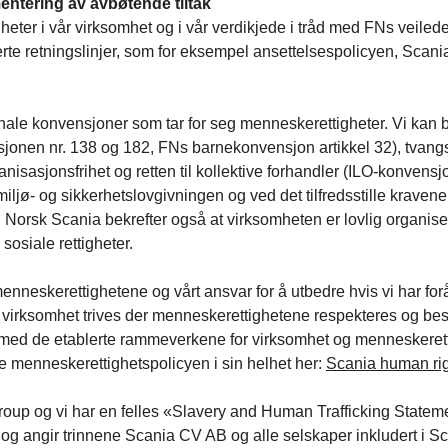
entering av avbøtende tiltak
gheter i vår virksomhet og i vår verdikjede i tråd med FNs veile
te retningslinjer, som for eksempel ansettelsespolicyen, Scania
asjonale konvensjoner som tar for seg menneskerettigheter. Vi kan b
onen nr. 138 og 182, FNs barnekonvensjon artikkel 32), tvangs
isasjonsfrihet og retten til kollektive forhandler (ILO-konvensjo
 miljø- og sikkerhetslovgivningen og ved det tilfredsstille kravene 
). Norsk Scania bekrefter også at virksomheten er lovlig organiser
sosiale rettigheter.
nneskerettighetene og vårt ansvar for å utbedre hvis vi har forå
aftig virksomhet trives der menneskerettighetene respekteres og bes
med de etablerte rammeverkene for virksomhet og menneskerettighet
e menneskerettighetspolicyen i sin helhet her:
Scania human rig
oup og vi har en felles «Slavery and Human Trafficking Statem
g angir trinnene Scania CV AB og alle selskaper inkludert i Scan