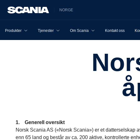
NORGE
Produkter
Tjenester
Om Scania
Kontakt oss
Ko
Norsk Scania AS og
å
1. Generell oversikt
Norsk Scania AS («Norsk Scania») er et datterselskap
enn 65 land og består av ca. 200 aktive, kontrollerte en