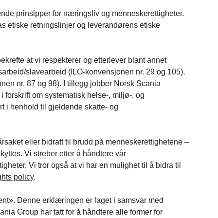
dende prinsipper for næringsliv og menneskerettigheter.
s etiske retningslinjer og leverandørens etiske
ekrefte at vi respekterer og etterlever blant annet
arbeid/slavearbeid (ILO-konvensjonen nr. 29 og 105),
nen nr. 87 og 98). I tillegg jobber Norsk Scania
i forskrift om systematisk helse-, miljø-, og
t i henhold til gjeldende skatte- og
rsaket eller bidratt til brudd på menneskerettighetene –
kyttes. Vi streber etter å håndtere vår
er. Vi tror også at vi har en mulighet til å bidra til
hts policy
.
ent». Denne erklæringen er laget i samsvar med
ia Group har tatt for å håndtere alle former for