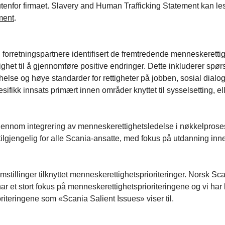
nfor firmaet. Slavery and Human Trafficking Statement kan lese
ment
.
 forretningspartnere identifisert de fremtredende menneskerett
ghet til å gjennomføre positive endringer. Dette inkluderer spør
 og helse og høye standarder for rettigheter på jobben, sosial di
fikk innsats primært innen områder knyttet til sysselsetting, el
gjennom integrering av menneskerettighetsledelse i nøkkelprosess
ilgjengelig for alle Scania-ansatte, med fokus på utdanning i
mstillinger tilknyttet menneskerettighetsprioriteringer. Norsk S
har et stort fokus på menneskerettighetsprioriteringene og vi h
riteringene som «Scania Salient Issues» viser til.