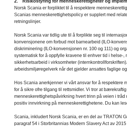
2. Risikostyring for menneskerettigheter og implem
Norsk Scania er forpliktet til å respektere menneskeretti
Scanias menneskerettighetspolicy er supplert med relater
retningslinjer.
Norsk Scania var tidlig ute til å forplikte seg til intern
konvensjonene om forbud mot barnearbeid (ILO-konvensj
diskriminering (ILO-konvensjonen nr. 100 og 111) og organ
systematisk for å oppfylle kravene til enhver tid i helse-,
sikkerhetsarbeid i virksomheter (internkontrollforskriften
arbeidsmiljøregelverk når det gjelder ansattes faglige og 
Hos Scania anerkjenner vi vårt ansvar for å respektere me
for å sikre ofre tilgang til rettsmidler. Vi tror at bærekr
menneskerettighetspåvirkning hvert trinn på veien i tråd 
positiv innvirkning på menneskerettighetene. Du kan les
Scania, inkludert Norsk Scania, er en del av TRATON Gr
paragraf 54 i Storbritannias Modern Slavery Act av 2015 o