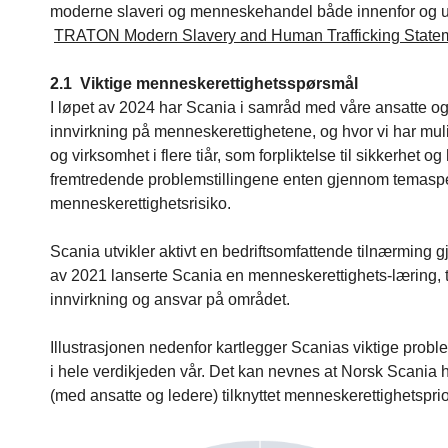
moderne slaveri og menneskehandel både innenfor og ute
TRATON Modern Slavery and Human Trafficking State
2.1 Viktige menneskerettighetsspørsmål
I løpet av 2024 har Scania i samråd med våre ansatte og
innvirkning på menneskerettighetene, og hvor vi har muli
og virksomhet i flere tiår, som forpliktelse til sikkerhet
fremtredende problemstillingene enten gjennom temaspesi
menneskerettighetsrisiko.
Scania utvikler aktivt en bedriftsomfattende tilnærming 
av 2021 lanserte Scania en menneskerettighets-læring, t
innvirkning og ansvar på området.
Illustrasjonen nedenfor kartlegger Scanias viktige proble
i hele verdikjeden vår. Det kan nevnes at Norsk Scania 
(med ansatte og ledere) tilknyttet menneskerettighetsprio