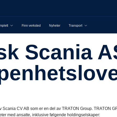
mplett
Finn verksted
Nyheter
Transport
penhetslov
 av Scania CV AB som er en del av TRATON Group. TRATON GROU
heter med ansatte, inklusive følgende holdingselskaper: