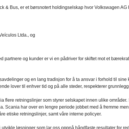
 & Bus, er et børsnotert holdingselskap hvor Volkswagen AG h
eículos Ltda., og
artnere og kunder er vi en pådriver for skiftet mot et bærekraf
vdelinger og en lang tradisjon for å ta ansvar i forhold til sine
de lover til enhver tid og på alle steder, respekterer grunnleg
nia flere retningslinjer som styrer selskapet innen ulike områder.
ia. Scania har over en lengre periode jobbet med å fremme men
etiske retningslinjer, samt våre interne policyer.
tvikle løsninger som lar oss oppnå håndfaste resultater for red