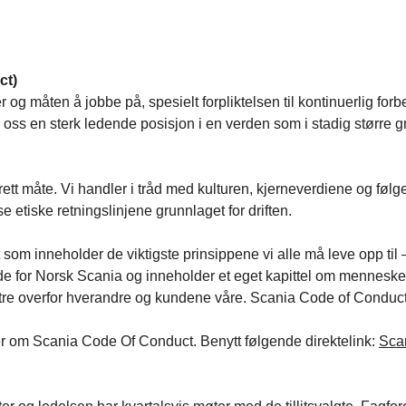
ct)
 og måten å jobbe på, spesielt forpliktelsen til kontinuerlig fo
r oss en sterk ledende posisjon i en verden som i stadig større g
 på rett måte. Vi handler i tråd med kulturen, kjerneverdiene og
 etiske retningslinjene grunnlaget for driften.
som inneholder de viktigste prinsippene vi alle må leve opp til 
for Norsk Scania og inneholder et eget kapittel om menneskerett
pptre overfor hverandre og kundene våre. Scania Code of Conduct 
r om Scania Code Of Conduct. Benytt følgende direktelink:
Scan