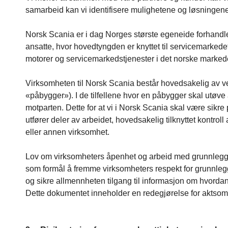
samarbeid kan vi identifisere mulighetene og løsningene 
Norsk Scania er i dag Norges største egeneide forhandle
ansatte, hvor hovedtyngden er knyttet til servicemarkede
motorer og servicemarkedstjenester i det norske marked
Virksomheten til Norsk Scania består hovedsakelig av ver
«påbygger»). I de tilfellene hvor en påbygger skal utøv
motparten. Dette for at vi i Norsk Scania skal være sik
utfører deler av arbeidet, hovedsakelig tilknyttet kontrol
eller annen virksomhet.
Lov om virksomheters åpenhet og arbeid med grunnleggend
som formål å fremme virksomheters respekt for grunnlegg
og sikre allmennheten tilgang til informasjon om hvord
Dette dokumentet inneholder en redegjørelse for aktsomh