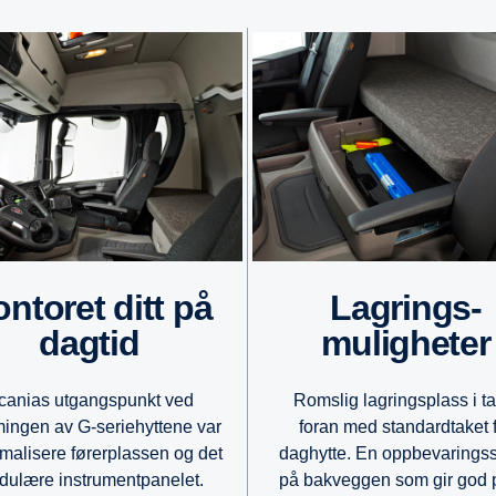
Lagrings-
dagtid
muligheter
canias utgangspunkt ved
Romslig lagringsplass i ta
mingen av G-seriehyttene var
foran med standardtaket 
imalisere førerplassen og det
daghytte. En oppbevarings
ulære instrumentpanelet.
på bakveggen som gir god 