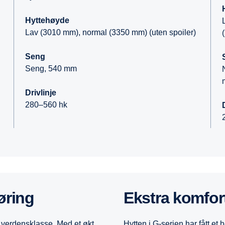
Hyttehøyde
Lav (3010 mm), normal (3350 mm) (uten spoiler)
Seng
Seng, 540 mm
Drivlinje
280–560 hk
jøring
Ekstra komfor
 i verdensklasse. Med et økt
Hytten i G-serien har fått et 