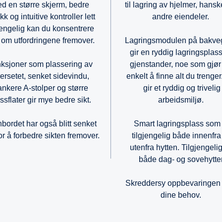
d en større skjerm, bedre
til lagring av hjelmer, hansk
kk og intuitive kontroller lett
andre eiendeler.
jengelig kan du konsentrere
om utfordringene fremover.
Lagringsmodulen på bakv
gir en ryddig lagringsplass
ksjoner som plassering av
gjenstander, noe som gjør
rersetet, senket sidevindu,
enkelt å finne alt du trenger
ankere A-stolper og større
gir et ryddig og trivelig
ssflater gir mye bedre sikt.
arbeidsmiljø.
bordet har også blitt senket
Smart lagringsplass som
or å forbedre sikten fremover.
tilgjengelig både innenfra
utenfra hytten. Tilgjengelig
både dag- og sovehytter
Skreddersy oppbevaringen 
dine behov.