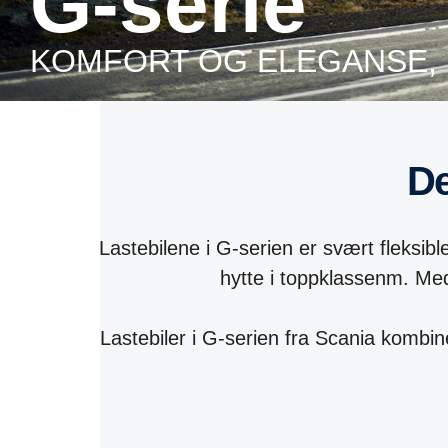
G-serie
KOMFORT OG ELEGANSE,
Lastebilene i G-serien er svært fleksib
hytte i toppklassenm. Med
Lastebiler i G-serien fra Scania kombi