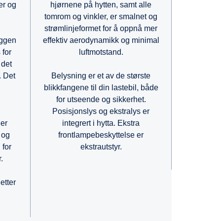
hjørnene på hytten, samt alle
er og
tomrom og vinkler, er smalnet og
strømlinjeformet for å oppnå mer
effektiv aerodynamikk og minimal
eggen
luftmotstand.
 for
 det
Belysning er et av de største
. Det
blikkfangene til din lastebil, både
for utseende og sikkerhet.
Posisjonslys og ekstralys er
integrert i hytta. Ekstra
 er
frontlampebeskyttelse er
 og
ekstrautstyr.
 for
.
etter