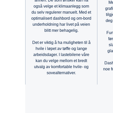
annen. De som ønsker kan nå
Me
også velge et klimaanlegg som
grafi
du selv regulerer manuelt. Med et
tilg
optimalisert dashbord og om-bord
deg 
underholdning har livet på veien
blitt mer behagelig.
Fun
fø
Det er viktig å ha muligheten til å
sl
hvile i løpet av tøffe og lange
gla
arbeidsdager. I lastebilene våre
kan du velge mellom et bredt
Dash
utvalg av komfortable hvile- og
noe f
sovealternativer.