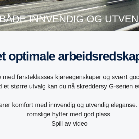
 BÅDE INNVENDIG OG UTVEN
Det optimale arbeidsredska
le med førsteklasses kjøreegenskaper og svært god 
 et større utvalg kan du nå skreddersy G-serien et
nerer komfort med innvendig og utvendig eleganse
romslige hytter med god plass.
Spill av video