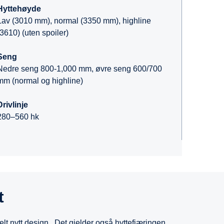
Hyttehøyde
Lav (3010 mm), normal (3350 mm), highline
(3610) (uten spoiler)
Seng
Nedre seng 800-1,000 mm, øvre seng 600/700
mm (normal og highline)
Drivlinje
280–560 hk
t
helt nytt design,. Det gjelder også hyttefjæringen,