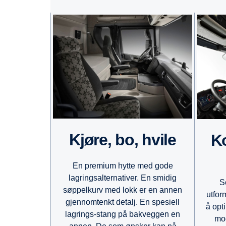
Kjøre, bo, hvile
Kontoret ditt på
En premium hytte med gode
lagringsalternativer. En smidig
S
søppelkurv med lokk er en annen
utfor
gjennomtenkt detalj. En spesiell
å opt
lagrings-stang på bakveggen en
mod