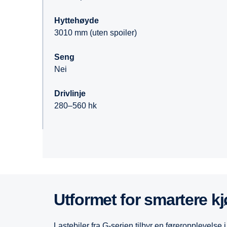
Hyttehøyde
3010 mm (uten spoiler)
Seng
Nei
Drivlinje
280–560 hk
Utformet for smartere k
Lastebiler fra G-serien tilbyr en føreropplevelse