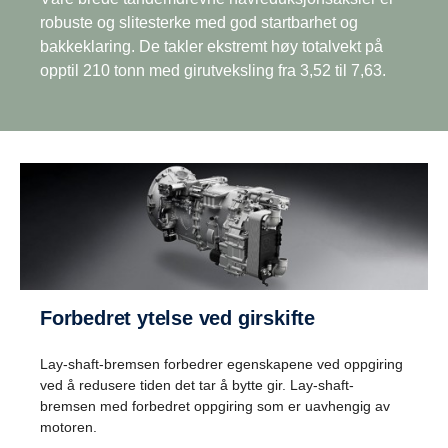
robuste og slitesterke med god startbarhet og
bakkeklaring. De takler ekstremt høy totalvekt på
opptil 210 tonn med girutveksling fra 3,52 til 7,63.
Kjøreegenskaper
Forbedret ytelse ved girskifte
Bedre kjøreegenskaper oppnås ved hjelp av et
Lay-shaft-bremsen forbedrer egenskapene ved oppgiring
bredere girutvekslingsforhold med krabbegir og
ved å redusere tiden det tar å bytte gir. Lay-shaft-
overgir, noe som samsvarer med Scanias
bremsen med forbedret oppgiring som er uavhengig av
lavturtallsfilosofi.
motoren.