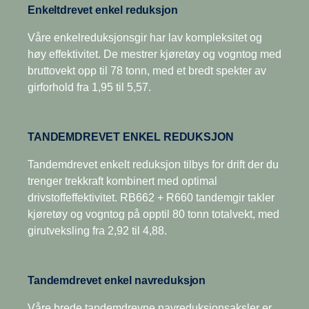
vedlikeholdsstopp. Alt dette bidrar til en optimalisert total
Enkeltdrevet enkel reduksjon
kraftuttak, er tilgjengelig for alle splittgirkasser.
driftsøkonomi for deg.
Våre enkelreduksjonsgir har lav kompleksitet og
høy effektivitet. De mestrer kjøretøy og vogntog med
bruttovekt opp til 78 tonn, med et bredt spekter av
girforhold fra 1,95 til 5,57.
TANDEMDREVET ENKEL REDUKSJON
Tandemdrevet enkelt reduksjon tilbys for drift der du
trenger trekkraft kombinert med optimal
drivstoffeffektivitet. RB662 + R660 tandemgir takler
kjøretøy og vogntog på opptil 80 tonn totalvekt, med
girutveksling fra 2,92 til 4,88.
Tandemdrevet enkel navreduksjon
Våre brede tandemdrevne navreduksjonsaksler er