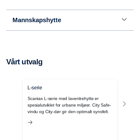
I stedet for et ryggegir brukes det et planethjul ved
rygging. Med denne løsningen får du åtte gir til å
Mannskapshytte
rygge med hastigheter opptil 30 km/t. (Dette er
nyttig når for eksempel tippbiler må rygge lange
avstander.)
Vårt utvalg
L-serie
P-se
Scanias L-serie med laventrehytte er
Scani
spesialutviklet for urbane miljøer. City Safe-
laste
vindu og City-dør gir den optimalt synsfelt.
regio
anle