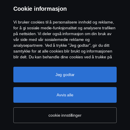
støynivåer og et redusert drivstofforbruk er
resultatet av et høyere girutvekslingsforhold som
Cookie informasjon
tillater lavere motorhastigheter.
Vi bruker cookies til å personalisere innhold og reklame,
for å gi sosiale medie-funksjonalitet og analysere trafiken
på nettsiden. Vi deler også informasjon om din bruk av
Scanias nye Opticruise G33 girkasse er tilgjengelige for
Produkter
vår side med vår sosialemedie reklame og
alle V8-motorer opptil 660 hk, samt 13 liters 500 og 540
analysepartnere. Ved å trykke "Jeg godtar", gir du ditt
hk motorene.
samtykke for at alle cookies blir brukt og informasjonen
Tjenester
blir delt. Du kan behandle dine cookies ved å trukke på
"cookie innstillinger" og velge kategorier du godtar. For
en mer detaljert forklaring hvordan vi bruker cookies,
Om Scania
vennligst besøk vår cookies-erklæring, som du finner ved
Jeg godtar
å trykke på linken under denne teksten.
Mer
Utforsk Scania
informasjon om personvernet ditt
Avvis alle
Scania in Your Region:
Norge
cookie innstillinger