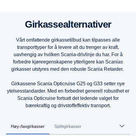
13-liter
13-liter
13-liter
Girkassealternativer
9-liter
9-liter
9-liter
Vårt omfattende girkassetilbud kan tilpasses alle
transporttyper for å levere alt du trenger av kraft,
7-liter
uavhengig av hvilken Scania-drivlinje du har. For å
forbedre kjøreegenskapene ytterligere kan Scanias
girkasser utstyres med den robuste Scania Retarder.
Girkassene Scania Opticruise G25 og G33 setter nye
ytelsesstandarder. Med en forbedret generell robusthet er
Scania Opticruise fortsatt det ledende valget for
bærekraftig og drivstoffeffektiv transport.
Høy-/lavgirkasser
Splittgirkasser