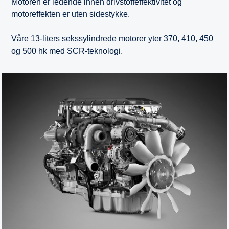
Motoren er ledende innen drivstoffeffektivitet og
motoreffekten er uten sidestykke.
Våre 13-liters sekssylindrede motorer yter 370, 410, 450
og 500 hk med SCR-teknologi.