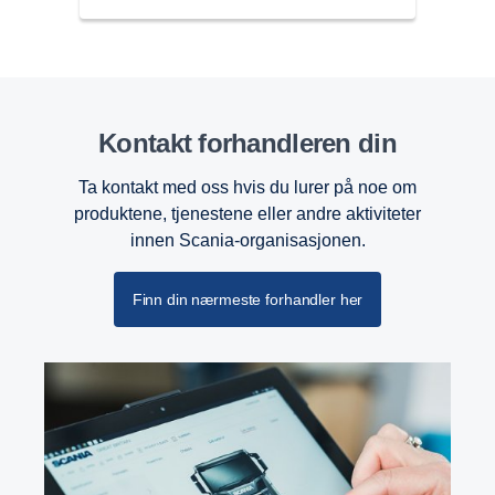
Kontakt forhandleren din
Retarder
Ta kontakt med oss hvis du lurer på noe om
G33 retarderen er også oppdatert og forbedret. Den
produktene, tjenestene eller andre aktiviteter
kan nå levere 4700 Nm dreiemoment ved en
innen Scania-organisasjonen.
mellomakselhastighet på under 600 o/min.
Finn din nærmeste forhandler her