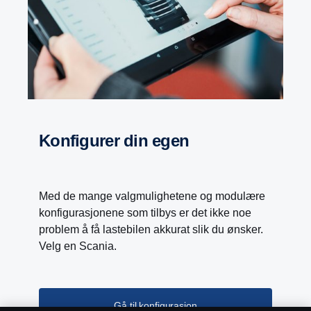
Konfigurer din egen
Med de mange valgmulighetene og modulære
PTO
konfigurasjonene som tilbys er det ikke noe
PTO – Med Scania Opticruise-girkasse
problem å få lastebilen akkurat slik du ønsker.
introduseres et nytt PTO-program med ni
Velg en Scania.
forskjellige ytelsestrinn. Høyere dreiemoment og
girutvekslingsforhold gir en samlet
ytelsesforbedring for påbyggsutstyr. Lavere
Gå til konfigurasjon