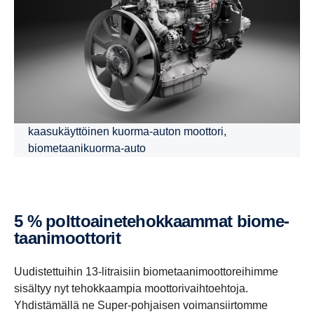
kaasukäyttöinen kuorma-auton moottori,
biometaanikuorma-auto
5 % polttoai­ne­te­hok­kaammat biome­
taa­ni­moot­torit
Uudistettuihin 13-litraisiin biometaanimoottoreihimme
sisältyy nyt tehokkaampia moottorivaihtoehtoja.
Yhdistämällä ne Super-pohjaisen voimansiirtomme