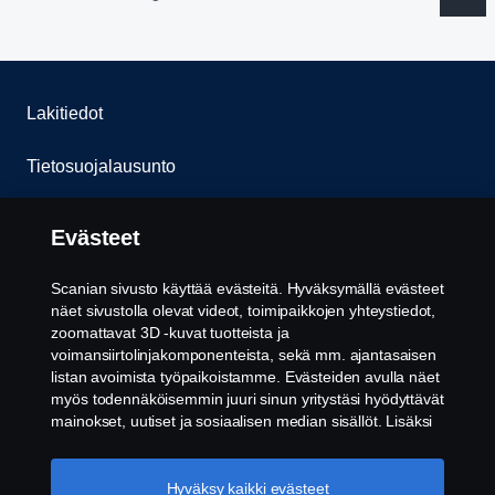
Lakitiedot
Tietosuojalausunto
Evästeet
Evästeet
Ota yhteyttä
Scanian sivusto käyttää evästeitä. Hyväksymällä evästeet
näet sivustolla olevat videot, toimipaikkojen yhteystiedot,
Whistleblowing -järjestelmä
zoomattavat 3D -kuvat tuotteista ja
voimansiirtolinjakomponenteista, sekä mm. ajantasaisen
listan avoimista työpaikoistamme. Evästeiden avulla näet
Evästeiden asetukset
myös todennäköisemmin juuri sinun yritystäsi hyödyttävät
mainokset, uutiset ja sosiaalisen median sisällöt. Lisäksi
voimme analysoida verkkosivuliikennettä verkkosivuston
parantamiseksi, kun hyväksyt evästeet. Klikkaamalla
"Hyväksyn evästeet" annat suostumuksesi kaikkien
Hyväksy kaikki evästeet