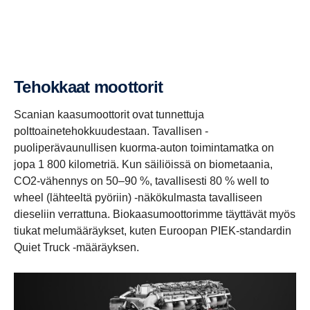
Tehok­kaat moottorit
Scanian kaasumoottorit ovat tunnettuja
polttoainetehokkuudestaan. Tavallisen ­
puoliperävaunullisen kuorma-auton toimintamatka on
jopa 1 800 kilometriä. Kun säiliöissä on biometaania,
CO2-vähennys on 50–90 %, tavallisesti 80 % well to
wheel (lähteeltä pyöriin) -näkökulmasta tavalliseen
dieseliin verrattuna. Biokaasumoottorimme täyttävät myös
tiukat melumääräykset, kuten Euroopan PIEK-standardin
Quiet Truck -määräyksen.