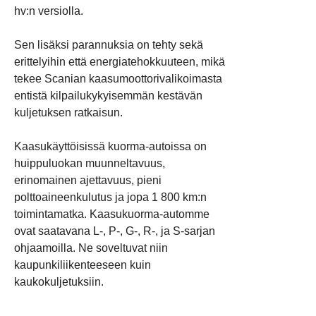
hv:n versiolla.
Sen lisäksi parannuksia on tehty sekä
erittelyihin että energiatehokkuuteen, mikä
tekee Scanian kaasumoottorivalikoimasta
entistä kilpailukykyisemmän kestävän
kuljetuksen ratkaisun.
Kaasukäyttöisissä kuorma-autoissa on
huippuluokan muunneltavuus,
erinomainen ajettavuus, pieni
polttoaineenkulutus ja jopa 1 800 km:n
toimintamatka. Kaasukuorma-automme
ovat saatavana L-, P-, G-, R-, ja S-sarjan
ohjaamoilla. Ne soveltuvat niin
kaupunkiliikenteeseen kuin
kaukokuljetuksiin.