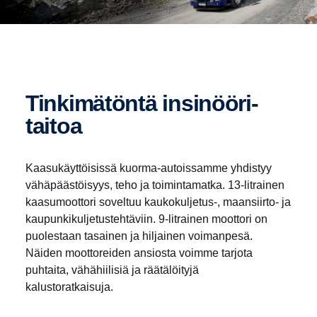
Tinki­mä­töntä insinöö­ri­
taitoa
Kaasukäyttöisissä kuorma-autoissamme yhdistyy
vähäpäästöisyys, teho ja toimintamatka. 13-litrainen
kaasumoottori soveltuu kaukokuljetus-, maansiirto- ja
kaupunkikuljetustehtäviin. 9-litrainen moottori on
puolestaan tasainen ja hiljainen voimanpesä.
Näiden moottoreiden ansiosta voimme tarjota
puhtaita, vähähiilisiä ja räätälöityjä
kalustoratkaisuja.