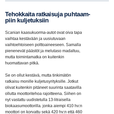
Tehok­kaita ratkai­suja puhtaam­
piin kulje­tuk­siin
Scanian kaasukuorma-autot ovat oiva tapa
vaihtaa kestävään ja uusiutuvaan
vaihtoehtoiseen polttoaineeseen. Samalla
pienenevät päästöt ja melutaso madaltuu,
mutta toimintamatka on kuitenkin
huomattavan pitkä.
Se on ollut kestävä, mutta tinkimätön
ratkaisu monille kuljetusyrityksille. Jotkut
olivat kuitenkin pitäneet suurinta saatavilla
ollutta moottoritehoa rajoitteena. Siihen on
nyt vastattu uudistetulla 13-litraisella
biokaasumoottorilla. jonka aiempi 410 hv:n
moottori on korvattu sekä 420 hv:n että 460