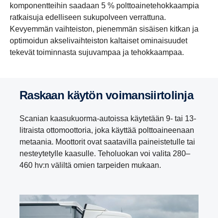
komponentteihin saadaan 5 % polttoainetehokkaampia
ratkaisuja edelliseen sukupolveen verrattuna.
Kevyemmän vaihteiston, pienemmän sisäisen kitkan ja
optimoidun akselivaihteiston kaltaiset ominaisuudet
tekevät toiminnasta sujuvampaa ja tehokkaampaa.
Raskaan käytön voiman­siir­to­linja
Scanian kaasukuorma-autoissa käytetään 9- tai 13-
litraista ottomoottoria, joka käyttää polttoaineenaan
metaania. Moottorit ovat saatavilla paineistetulle tai
nesteytetylle kaasulle. Teholuokan voi valita 280–
460 hv:n väliltä omien tarpeiden mukaan.