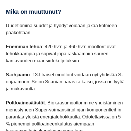
Mikä on muuttunut?
Uudet ominaisuudet ja hyödyt voidaan jakaa kolmeen
pääkohtaan:
Enemmän tehoa:
420 hv:n ja 460 hv:n moottorit ovat
tehokkaampia ja sopivat jopa raskaampiin suuren
kantavuuden maansiirtokuljetuksiin.
S-ohjaamo:
13-litraiset moottorit voidaan nyt yhdistää S-
ohjaamoon. Se on Scanian paras ratkaisu, jossa on tyyliä
ja mukavuutta.
Polttoainesäästöt:
Biokaasumoottorimme yhdistäminen
menestyneen Super-voimansiirtolinjan komponentteihin
parantaa yleistä energiatehokkuutta. Odotettavissa on 5
% pienempi polttoaineenkulutus aiempaan
kaasumoottorisukupolveen verrattuna.