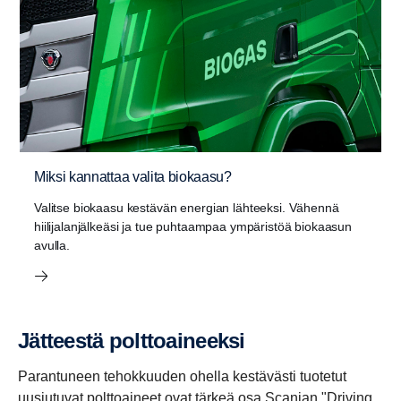
Miksi kannattaa valita biokaasu?
Valitse biokaasu kestävän energian lähteeksi. Vähennä
hiilijalanjälkeäsi ja tue puhtaampaa ympäristöä biokaasun
avulla.
Jätteestä polttoai­neeksi
Parantuneen tehokkuuden ohella kestävästi tuotetut
uusiutuvat polttoaineet ovat tärkeä osa Scanian "Driving