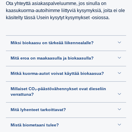
Ota yhteyttä asiakaspalveluumme, jos sinulla on
kaasukuorma-autoihimme liittyviä kysymyksiä, joita ei ole
käsitelty tässä Usein kysytyt kysymykset -osiossa.
Miksi biokaasu on tärkeää liikennealalle?
Mitä eroa on maakaasulla ja biokaasulla?
Mitkä kuorma-autot voivat käyttää biokaasua?
Millaiset CO₂-päästövähennykset ovat dieseliin
verrattuna?
Mitä lyhenteet tarkoittavat?
Mistä biometaani tulee?