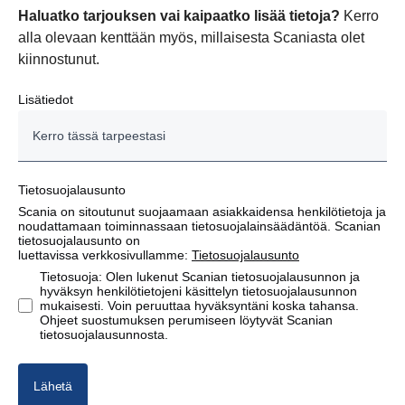
Haluatko tarjouksen vai kaipaatko lisää tietoja?
Kerro
alla olevaan kenttään myös, millaisesta Scaniasta olet
kiinnostunut.
Lisätiedot
Tietosuojalausunto
Scania on sitoutunut suojaamaan asiakkaidensa henkilötietoja ja
noudattamaan toiminnassaan tietosuojalainsäädäntöä. Scanian
tietosuojalausunto on
luettavissa verkkosivullamme:
Tietosuojalausunto
Tietosuoja: Olen lukenut Scanian tietosuojalausunnon ja
hyväksyn henkilötietojeni käsittelyn tietosuojalausunnon
mukaisesti. Voin peruuttaa hyväksyntäni koska tahansa.
Ohjeet suostumuksen perumiseen löytyvät Scanian
tietosuojalausunnosta.
Lähetä