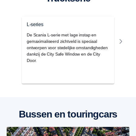
L-series
P-se
De Scania L-serie met lage instap en
De Sc
gemaximaliseerd zichtveld is speciaal
cabin
ontworpen voor stedelijke omstandigheden
regio
dankzij de City Safe Window en de City
voor
Door.
omst
Bussen en touringcars