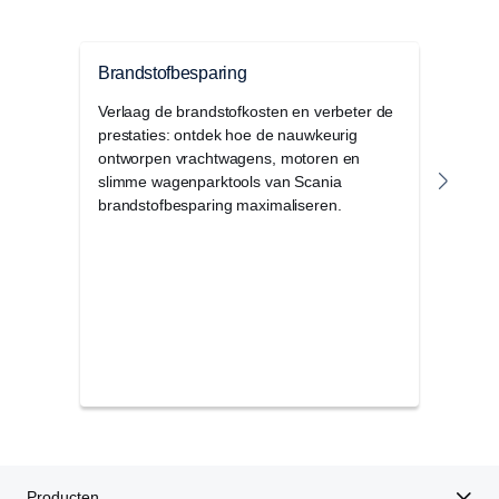
Brandstofbesparing
Upt
Verlaag de brandstofkosten en verbeter de
Aang
prestaties: ontdek hoe de nauwkeurig
Bekij
ontworpen vrachtwagens, motoren en
hoe 
slimme wagenparktools van Scania
prod
brandstofbesparing maximaliseren.
Producten