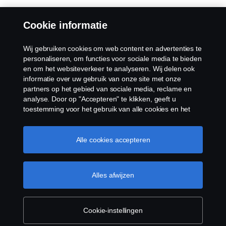
Cookie informatie
Wij gebruiken cookies om web content en advertenties te
personaliseren, om functies voor sociale media te bieden
en om het websiteverkeer te analyseren. Wij delen ook
informatie over uw gebruik van onze site met onze
partners op het gebied van sociale media, reclame en
analyse. Door op "Accepteren" te klikken, geeft u
toestemming voor het gebruik van alle cookies en het
delen van informatie. U kunt uw cookies ook beheren
door op "Cookie Instellingen" te klikken en de
categorieën te selecteren die u wilt accepteren. Voor een
Alle cookies accepteren
meer gedetailleerde uitleg over hoe wij cookies
gebruiken, verwijzen wij u naar onze cookies pagina, die
u kunt vinden door op de link onder deze tekst te
Alles afwijzen
klikken.
Cookie beleid
Cookie-instellingen