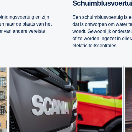
Schuimblusvoertu
rijdingsvoertuig en zijn
Een schuimblusvoertuig is e
en naar de plaats van het
dat is ontworpen om water t
er van andere vereiste
woedt. Gewoonlijk ondersteu
of ze worden ingezet in olier
elektriciteitscentrales.