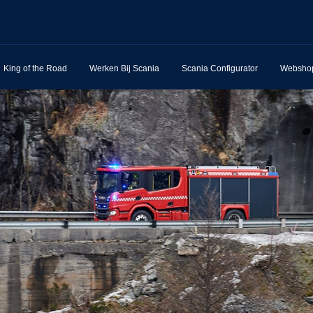
King of the Road
Werken Bij Scania
Scania Configurator
Websho