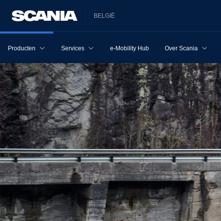
BELGIË
Producten
Services
e-Mobility Hub
Over Scania