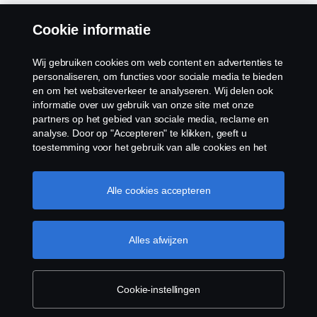
Cookie informatie
Algemene voorwaarden
Wij gebruiken cookies om web content en advertenties te
personaliseren, om functies voor sociale media te bieden
en om het websiteverkeer te analyseren. Wij delen ook
Juridische bepalingen
informatie over uw gebruik van onze site met onze
partners op het gebied van sociale media, reclame en
Privacy verklaring
analyse. Door op "Accepteren" te klikken, geeft u
toestemming voor het gebruik van alle cookies en het
Contact
delen van informatie. U kunt uw cookies ook beheren
door op "Cookie Instellingen" te klikken en de
categorieën te selecteren die u wilt accepteren. Voor een
Alle cookies accepteren
Klokkenluiden
meer gedetailleerde uitleg over hoe wij cookies
gebruiken, verwijzen wij u naar onze cookies pagina, die
Cookiebeleid
u kunt vinden door op de link onder deze tekst te
Alles afwijzen
klikken.
Cookie beleid
Cookies
Cookie-instellingen