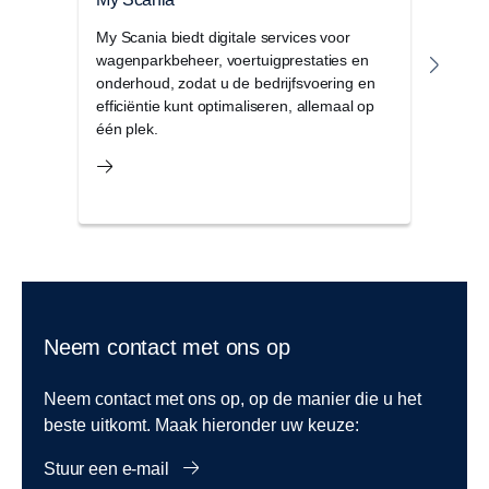
My Scania biedt digitale services voor
Serv
wagenparkbeheer, voertuigprestaties en
selec
onderhoud, zodat u de bedrijfsvoering en
en b
efficiëntie kunt optimaliseren, allemaal op
die 
één plek.
breed
beho
Neem contact met ons op
Neem contact met ons op, op de manier die u het
beste uitkomt. Maak hieronder uw keuze:
Stuur een e-mail