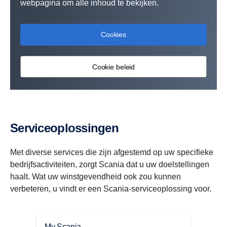
webpagina om alle inhoud te bekijken.
Cookies
Cookie beleid
Serviceoplossingen
Met diverse services die zijn afgestemd op uw specifieke
bedrijfsactiviteiten, zorgt Scania dat u uw doelstellingen
haalt. Wat uw winstgevendheid ook zou kunnen
verbeteren, u vindt er een Scania-serviceoplossing voor.
My Scania
Serv