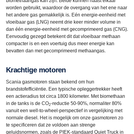
biomethaangas kan zijn. Beide kunnen naast elkaar
worden gebruikt, waardoor de overgang van het ene naar
het andere gas gemakkelijk is. Eén energie-eenheid met
vloeibaar gas (LNG) neemt drie keer minder volume in
dan één energie-eenheid met gecomprimeerd gas (CNG).
Eenvoudig gezegd betekent dit dat vloeibaar methaan
compacter is en een voertuig dus meer energie kan
bevatten dan met gecomprimeerd methaangas.
Krachtige motoren
Scania gasmotoren staan bekend om hun
brandstofefficiëntie. Een typische opleggertrekker heeft
een actieradius tot circa 1800 kilometer. Met biomethaan
in de tanks is de CO
-reductie 50-90%, normaliter 80%
2
vanuit een well-to-wheel-perspectief in vergelijking met
normale diesel. Het is mogelijk om onze gasmotoren zo
te specificeren dat ze voldoen aan strenge
geluidsnormen, zoals de PIEK-standaard Quiet Truck in