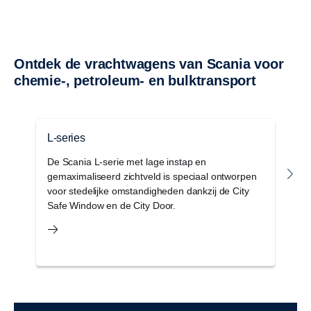
Ontdek de vrachtwagens van Scania voor
chemie-, petroleum- en bulktransport
L-series
G
De Scania L-serie met lage instap en
D
gemaximaliseerd zichtveld is speciaal ontworpen
c
voor stedelijke omstandigheden dankzij de City
a
Safe Window en de City Door.
e