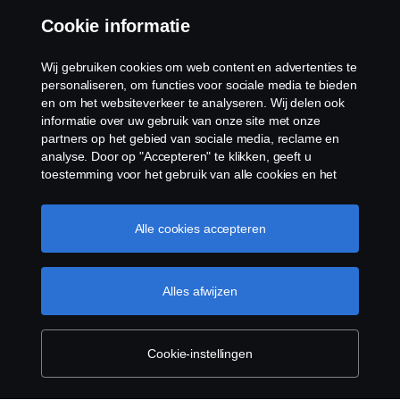
Cookie informatie
Wij gebruiken cookies om web content en advertenties te
Scania in Your Region:
België
personaliseren, om functies voor sociale media te bieden
en om het websiteverkeer te analyseren. Wij delen ook
informatie over uw gebruik van onze site met onze
partners op het gebied van sociale media, reclame en
analyse. Door op "Accepteren" te klikken, geeft u
toestemming voor het gebruik van alle cookies en het
Algemene voorwaarden
delen van informatie. U kunt uw cookies ook beheren
door op "Cookie Instellingen" te klikken en de
Juridische bepalingen
categorieën te selecteren die u wilt accepteren. Voor een
Alle cookies accepteren
meer gedetailleerde uitleg over hoe wij cookies
Privacy verklaring
gebruiken, verwijzen wij u naar onze cookies pagina, die
u kunt vinden door op de link onder deze tekst te
Alles afwijzen
klikken.
Cookie beleid
Contact
Klokkenluiden
Cookie-instellingen
Cookiebeleid