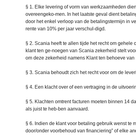
§ 1. Elke levering of vorm van werkzaamheden dient 
overeengeko-men. In het laatste geval dient betali
door het enkel verloop van de betalingstermijn in 
rente van 10% per jaar verschul-digd.
§ 2. Scania heeft te allen tijde het recht om gehele
klant ten ge-noegen van Scania zekerheid stelt voor
om deze zekerheid namens Klant ten behoeve van zi
§ 3. Scania behoudt zich het recht voor om de leveri
§ 4. Een klacht over of een vertraging in de uitvoer
§ 5. Klachten omtrent facturen moeten binnen 14 da
als juist te heb-ben aanvaard.
§ 6. Indien de klant voor betaling gebruik wenst te m
door/onder voorbehoud van financiering” of elke an