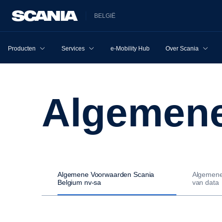
BELGIË
Producten
Services
e-Mobility Hub
Over Scania
Algemen
Algemene Voorwaarden Scania
Algemene
Belgium nv-sa
van data