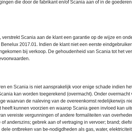
igingen die door de fabrikant en/of Scania aan of in de goedere
ft, verstrekt Scania aan de klant een garantie op de wijze en on
enelux 2017.01. Indien de klant niet een eerste eindgebruiker 
ekomen bij verkoop. De gehoudenheid van Scania tot het verstre
ievoorwaarden.
 en Scania is niet aansprakelijk voor enige schade indien het n
Scania kan worden toegerekend (overmacht). Onder overmacht va
olge waarvan de naleving van de overeenkomst redelijkerwijs n
et heeft kunnen voorzien en waarop Scania geen invloed kan uito
 van vereiste vergunningen of andere formaliteiten van overhed
of anderszins; gebrek aan of vertraging in vervoer; brand; diefsta
 dele ontbreken van be-nodigdheden als gas, water, elektricitei