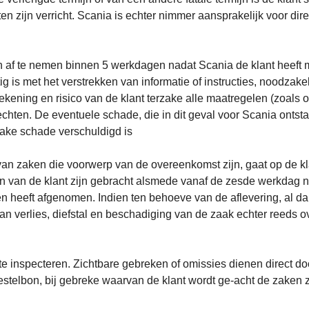
en zijn verricht. Scania is echter nimmer aansprakelijk voor di
ten af te nemen binnen 5 werkdagen nadat Scania de klant heeft
ig is met het verstrekken van informatie of instructies, noodzake
rekening en risico van de klant terzake alle maatregelen (zoals
hten. De eventuele schade, die in dit geval voor Scania ontsta
zake schade verschuldigd is
ng van zaken die voorwerp van de overeenkomst zijn, gaat op de k
 van de klant zijn gebracht alsmede vanaf de zesde werkdag na
heeft afgenomen. Indien ten behoeve van de aflevering, al dan n
an verlies, diefstal en beschadiging van de zaak echter reeds o
te inspecteren. Zichtbare gebreken of omissies dienen direct doch
estelbon, bij gebreke waarvan de klant wordt ge-acht de zake