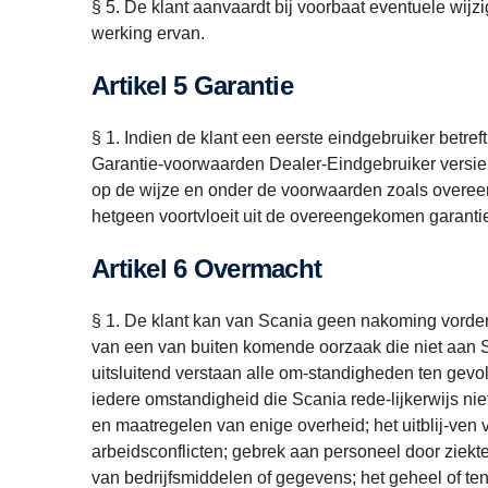
§ 5. De klant aanvaardt bij voorbaat eventuele wijz
werking ervan.
Artikel 5 Garantie
§ 1. Indien de klant een eerste eindgebruiker betre
Garantie-voorwaarden Dealer-Eindgebruiker versie B
op de wijze en onder de voorwaarden zoals overeeng
hetgeen voortvloeit uit de overeengekomen garant
Artikel 6 Overmacht
§ 1. De klant kan van Scania geen nakoming vorderen
van een van buiten komende oorzaak die niet aan 
uitsluitend verstaan alle om-standigheden ten gev
iedere omstandigheid die Scania rede-lijkerwijs ni
en maatregelen van enige overheid; het uitblij-ven
arbeidsconflicten; gebrek aan personeel door ziekte 
van bedrijfsmiddelen of gegevens; het geheel of ten