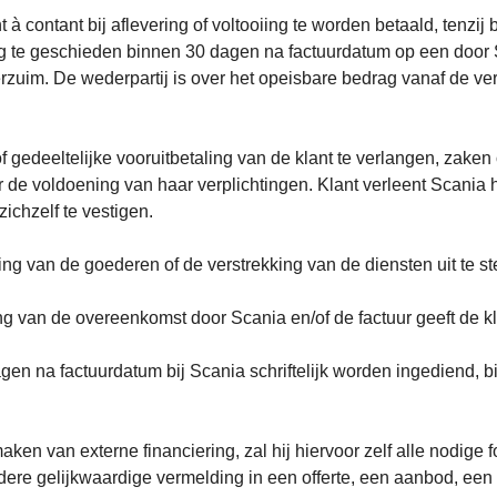
à contant bij aflevering of voltooiing te worden betaald, tenzi
ng te geschieden binnen 30 dagen na factuurdatum op een door 
verzuim. De wederpartij is over het opeisbare bedrag vanaf de v
 of gedeeltelijke vooruitbetaling van de klant te verlangen, zak
 de voldoening van haar verplichtingen. Klant verleent Scania h
chzelf te vestigen.
ng van de goederen of de verstrekking van de diensten uit te ste
ing van de overeenkomst door Scania en/of de factuur geeft de kla
gen na factuurdatum bij Scania schriftelijk worden ingediend, b
aken van externe financiering, zal hij hiervoor zelf alle nodige 
dere gelijkwaardige vermelding in een offerte, een aanbod, een