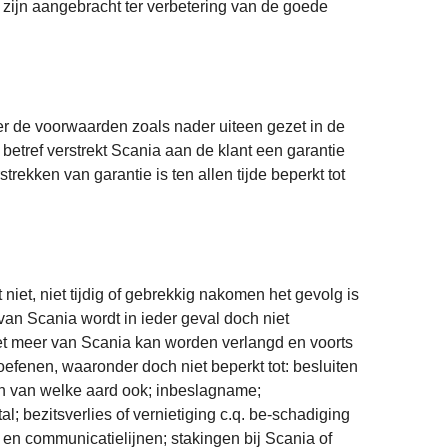
n zijn aangebracht ter verbetering van de goede
der de voorwaarden zoals nader uiteen gezet in de
betref verstrekt Scania aan de klant een garantie
kken van garantie is ten allen tijde beperkt tot
iet, niet tijdig of gebrekkig nakomen het gevolg is
n Scania wordt in ieder geval doch niet
iet meer van Scania kan worden verlangd en voorts
efenen, waaronder doch niet beperkt tot: besluiten
en van welke aard ook; inbeslagname;
l; bezitsverlies of vernietiging c.q. be-schadiging
t en communicatielijnen; stakingen bij Scania of