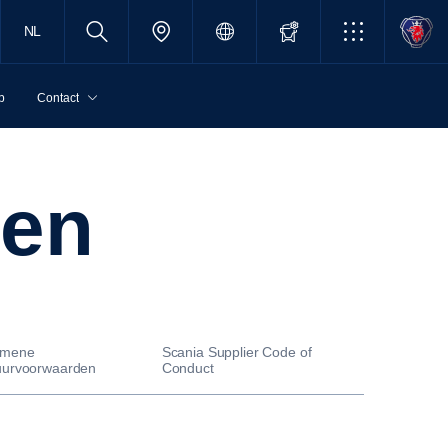
NL
p
Contact
den
emene
Scania Supplier Code of
uurvoorwaarden
Conduct