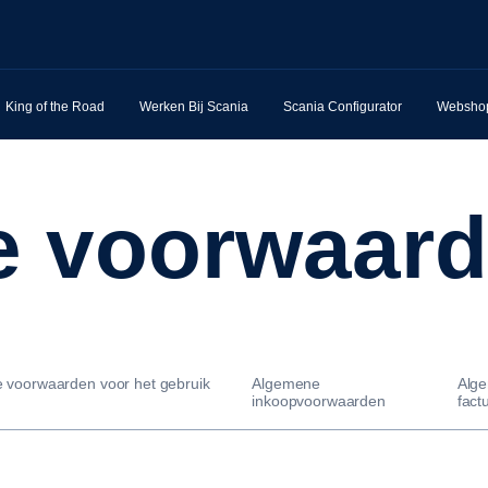
King of the Road
Werken Bij Scania
Scania Configurator
Websho
e voorwaar
 voorwaarden voor het gebruik
Algemene
Alg
inkoopvoorwaarden
fact