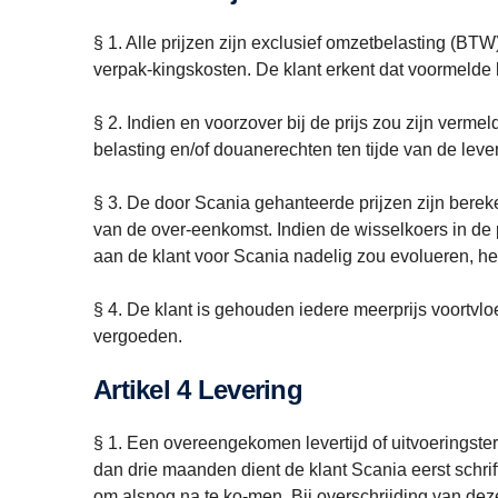
§ 1. Alle prijzen zijn exclusief omzetbelasting (
verpak-kingskosten. De klant erkent dat voormelde
§ 2. Indien en voorzover bij de prijs zou zijn verm
belasting en/of douanerechten ten tijde van de lever
§ 3. De door Scania gehanteerde prijzen zijn berek
van de over-eenkomst. Indien de wisselkoers in de 
aan de klant voor Scania nadelig zou evolueren, hee
§ 4. De klant is gehouden iedere meerprijs voortvloe
vergoeden.
Artikel 4 Levering
§ 1. Een overeengekomen levertijd of uitvoeringster
dan drie maanden dient de klant Scania eerst schrif
om alsnog na te ko-men. Bij overschrijding van dez