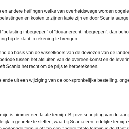
BTW) en andere heffingen welke van overheidswege worden opgele
 belastingen en kosten te zijnen laste zijn en door Scania aan
eld “belasting inbegrepen” of “douanerecht inbegrepen”, dan beh
ing bij de klant in rekening te brengen.
end op basis van de wisselkoers van de deviezen van de landen
periode tussen het afsluiten van de overeen-komst en de leveri
ft Scania het recht om de prijs te herberekenen.
iende uit een wijziging van de oor-spronkelijke bestelling, onge
mijn is nimmer een fatale termijn. Bij overschrijding van de aan
telijk in gebreke te stellen, waarbij Scania een redelijke term
e verlengde termijn of van een andere fatale termijn is de klan