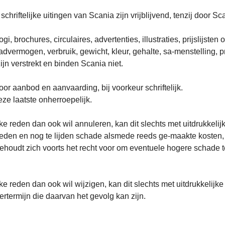
riftelijke uitingen van Scania zijn vrijblijvend, tenzij door Sca
gi, brochures, circulaires, advertenties, illustraties, prijslijs
vermogen, verbruik, gewicht, kleur, gehalte, sa-menstelling, pri
jn verstrekt en binden Scania niet.
r aanbod en aanvaarding, bij voorkeur schriftelijk.
eze laatste onherroepelijk.
ke reden dan ook wil annuleren, kan dit slechts met uitdrukkelij
den en nog te lijden schade alsmede reeds ge-maakte kosten, w
 behoudt zich voorts het recht voor om eventuele hogere schade 
ke reden dan ook wil wijzigen, kan dit slechts met uitdrukkelijk
ertermijn die daarvan het gevolg kan zijn.