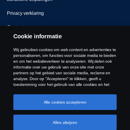
Privacy verklaring
Contact
Cookie informatie
Klokkenluiden
Wij gebruiken cookies om web content en advertenties te
Cookiebeleid
personaliseren, om functies voor sociale media te bieden
en om het websiteverkeer te analyseren. Wij delen ook
informatie over uw gebruik van onze site met onze
Cookies
partners op het gebied van sociale media, reclame en
analyse. Door op "Accepteren" te klikken, geeft u
toestemming voor het gebruik van alle cookies en het
delen van informatie. U kunt uw cookies ook beheren
door op "Cookie Instellingen" te klikken en de
categorieën te selecteren die u wilt accepteren. Voor een
Alle cookies accepteren
meer gedetailleerde uitleg over hoe wij cookies
gebruiken, verwijzen wij u naar onze cookies pagina, die
© Copyright Scania 2026 Alle Rechten
u kunt vinden door op de link onder deze tekst te
Alles afwijzen
Voorbehouden. Scania Belgium ,A.Van Osslaan 1
klikken.
Cookie beleid
bus b28, 1120 Neder-Over-Heembeek, Tel. 02/264