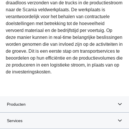
draadloos verzonden van de trucks in de productiestroom
naar de Scania veldwerkplaats. De werkplaats is
verantwoordelijk voor het behalen van contractuele
doelstellingen met betrekking tot de hoeveelheid
vervoerd materiaal en de bedrijfstijd per voertuig. Op
deze manier kunnen in real-time belangrijke beslissingen
worden genomen die van invloed zijn op de activiteiten in
de groeve. Dit is een eerste stap om transportservices te
beoordelen op hun efficiëntie en de productievolumes die
ze produceren in een logistieke stroom, in plaats van op
Veiligheidssystemen voor de toekomst
Hernieuwbare brandstoffen
Veiligheid op de weg
Brandstofbesparing
Elektrificatie
Ecolution
Uptime
de investeringskosten.
Producten
Services