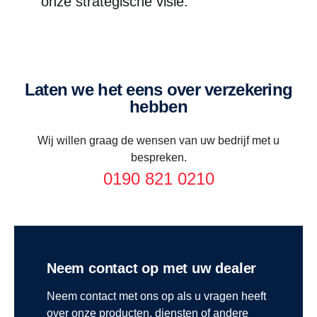
onze strategische visie."
kunt openstaande schulden op uw voertuig ermee
investering goed wordt verzekerd, zodat uw bedrijf
aflossen.
en uw familie worden beschermd.
Laten we het eens over verzekering
hebben
Wij willen graag de wensen van uw bedrijf met u
bespreken.
0190 821 0210
Neem contact op met uw dealer
Neem contact met ons op als u vragen heeft
over onze producten, diensten of andere