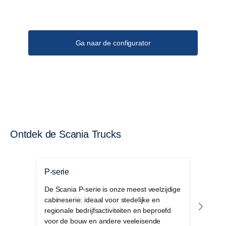
Ga naar de configurator
Ontdek de Scania Trucks
P-serie
G-se
De Scania P-serie is onze meest veelzijdige
De S
cabineserie: ideaal voor stedelijke en
combi
regionale bedrijfsactiviteiten en beproefd
binne
voor de bouw en andere veeleisende
opbe