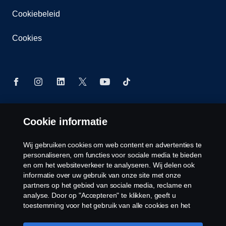
Cookiebeleid
Cookies
Cookie informatie
© Copyright Scania 2026 Alle Rechten
Voorbehouden. Scania Belgium ,A.Van Osslaan 1
bus b28, 1120 Neder-Over-Heembeek, Tel. 02/264
Wij gebruiken cookies om web content en advertenties te
02 11
personaliseren, om functies voor sociale media te bieden
en om het websiteverkeer te analyseren. Wij delen ook
informatie over uw gebruik van onze site met onze
partners op het gebied van sociale media, reclame en
analyse. Door op "Accepteren" te klikken, geeft u
toestemming voor het gebruik van alle cookies en het
delen van informatie. U kunt uw cookies ook beheren
door op "Cookie Instellingen" te klikken en de