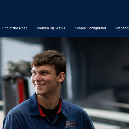
King of the Road
Werken Bij Scania
Scania Configurator
Websho