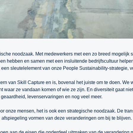
ategische noodzaak. Met medewerkers met een zo breed mogelijk
sen hebben en samen met een insluitende bedrijfscultuur helpe
t een sleutelelement van onze People Sustainability-strategie,
 kern van Skill Capture en is, bovenal het juiste om te doen. W
waar ze vandaan komen of wie ze zijn. En diversiteit gaat niet
ele geaardheid, levenservaringen en nog veel meer.
oor onze mensen, het is ook een strategische noodzaak. De tran
afspiegeling vormen van deze veranderingen om bij te blijven.
ldoen aan de eisen die onderdeel uitmaken van de verandering 