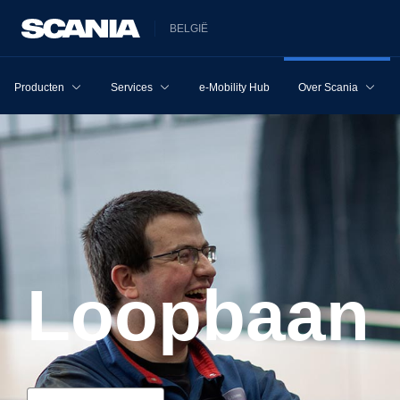
BELGIË
Producten
Services
e-Mobility Hub
Over Scania
Loopbaan