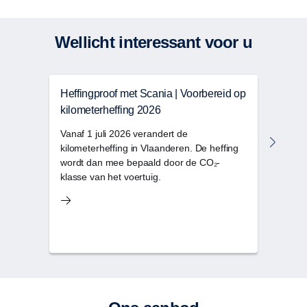
Wellicht interessant voor u
Heffingproof met Scania | Voorbereid op
Scan
kilometerheffing 2026
tour
voor
Vanaf 1 juli 2026 verandert de
kilometerheffing in Vlaanderen. De heffing
Ontde
wordt dan mee bepaald door de CO₂-
buss
klasse van het voertuig.
verbr
oplos
en d