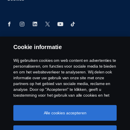
Cookie informatie
© Copyright Scania 2026 Alle Rechten
Voorbehouden. Scania Belgium ,A.Van Osslaan 1
bus b28, 1120 Neder-Over-Heembeek, Tel. 02/264
Wij gebruiken cookies om web content en advertenties te
02 11
personaliseren, om functies voor sociale media te bieden
en om het websiteverkeer te analyseren. Wij delen ook
informatie over uw gebruik van onze site met onze
partners op het gebied van sociale media, reclame en
analyse. Door op "Accepteren" te klikken, geeft u
toestemming voor het gebruik van alle cookies en het
delen van informatie. U kunt uw cookies ook beheren
door op "Cookie Instellingen" te klikken en de
categorieën te selecteren die u wilt accepteren. Voor een
Alle cookies accepteren
meer gedetailleerde uitleg over hoe wij cookies
gebruiken, verwijzen wij u naar onze cookies pagina, die