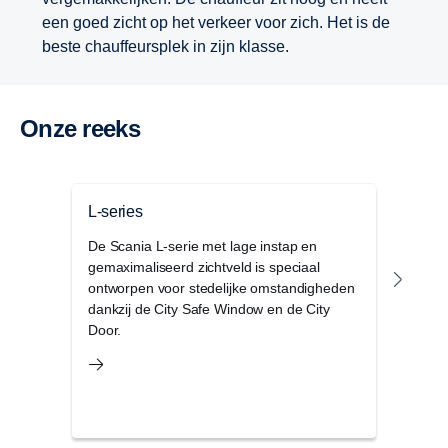
een goed zicht op het verkeer voor zich. Het is de
beste chauffeursplek in zijn klasse.
Onze reeks
L-series
G-se
De Scania L-serie met lage instap en
De S
gemaximaliseerd zichtveld is speciaal
combi
ontworpen voor stedelijke omstandigheden
binne
dankzij de City Safe Window en de City
opbe
Door.