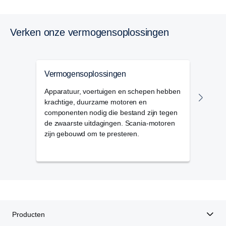
Verken onze vermogensoplossingen
Vermogensoplossingen
Ener
Apparatuur, voertuigen en schepen hebben
Onze
krachtige, duurzame motoren en
versc
componenten nodig die bestand zijn tegen
voor
de zwaarste uitdagingen. Scania-motoren
het 
zijn gebouwd om te presteren.
binn
hulp
Producten