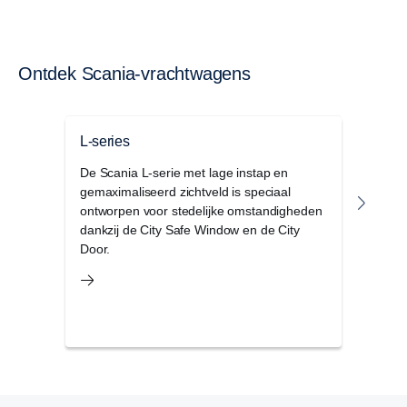
Ontdek Scania-vrachtwagens
L-series
P-se
De Scania L-serie met lage instap en
De Sc
gemaximaliseerd zichtveld is speciaal
cabin
ontworpen voor stedelijke omstandigheden
regio
dankzij de City Safe Window en de City
voor
Door.
omst