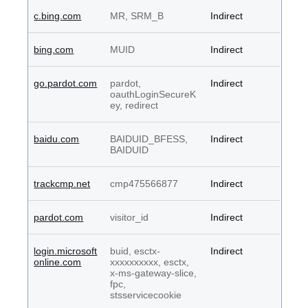
c.bing.com
MR, SRM_B
Indirect
bing.com
MUID
Indirect
go.pardot.com
pardot,
Indirect
oauthLoginSecureK
ey, redirect
baidu.com
BAIDUID_BFESS,
Indirect
BAIDUID
trackcmp.net
cmp475566877
Indirect
pardot.com
visitor_id
Indirect
login.microsoft
buid, esctx-
Indirect
online.com
xxxxxxxxxx, esctx,
x-ms-gateway-slice,
fpc,
stsservicecookie