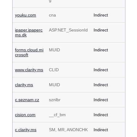
g
youku.com
cna
Indirect
ipaper.ipaperc
ASP.NET_SessionId
Indirect
ms.dk
forms.cloud.mi
MUID
Indirect
crosoft
www.clarity.ms
CLID
Indirect
clarity.ms
MUID
Indirect
c.seznam.cz
sznlbr
Indirect
cision.com
__cf_bm
Indirect
c.clarity.ms
SM, MR, ANONCHK
Indirect