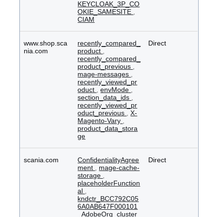
KEYCLOAK_3P_CO
OKIE_SAMESITE
,
CIAM
www.shop.sca
recently_compared_
Direct
nia.com
product
,
recently_compared_
product_previous
,
mage-messages
,
recently_viewed_pr
oduct
,
envMode
,
section_data_ids
,
recently_viewed_pr
oduct_previous
,
X-
Magento-Vary
,
product_data_stora
ge
scania.com
ConfidentialityAgree
Direct
ment
,
mage-cache-
storage
,
placeholderFunction
al
,
kndctr_BCC792C05
6A0AB647F000101
_AdobeOrg_cluster