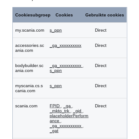
Prestatiecookies
Cookiesubgroep
Cookies
Gebruikte cookies
my.scania.com
s_ppn
Direct
accessories.sc
_ga_xxxxxxxxxx
Direct
ania.com
bodybuilder.sc
_ga_xxxxxxxxxx
,
Direct
ania.com
s_ppn
myscania.cs.s
s_ppn
Direct
cania.com
scania.com
FPID
,
_ga
,
Direct
_mkto_trk
,
_gid
,
placeholderPerform
ance
,
_ga_xxxxxxxxxx
,
_gat