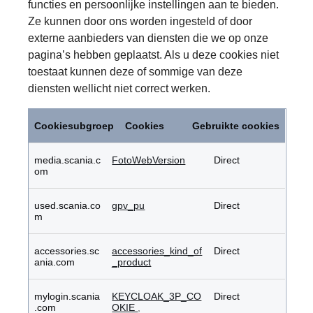
functies en persoonlijke instellingen aan te bieden.
Ze kunnen door ons worden ingesteld of door
externe aanbieders van diensten die we op onze
pagina’s hebben geplaatst. Als u deze cookies niet
toestaat kunnen deze of sommige van deze
diensten wellicht niet correct werken.
Functionele
cookies
Cookiesubgroep
Cookies
Gebruikte cookies
media.scania.c
FotoWebVersion
Direct
om
used.scania.co
gpv_pu
Direct
m
accessories.sc
accessories_kind_of
Direct
ania.com
_product
mylogin.scania
KEYCLOAK_3P_CO
Direct
.com
OKIE
,