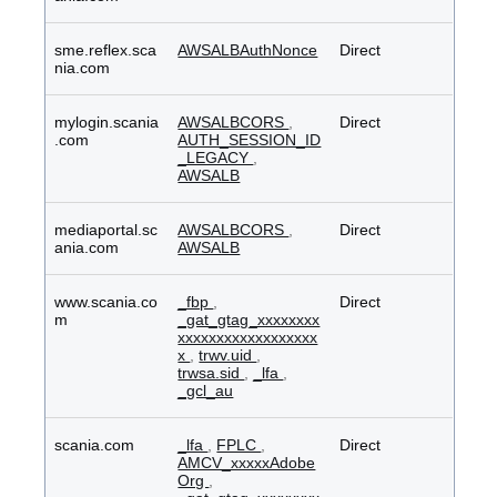
sme.reflex.sca
AWSALBAuthNonce
Direct
nia.com
mylogin.scania
AWSALBCORS
,
Direct
.com
AUTH_SESSION_ID
_LEGACY
,
AWSALB
mediaportal.sc
AWSALBCORS
,
Direct
ania.com
AWSALB
www.scania.co
_fbp
,
Direct
m
_gat_gtag_xxxxxxxx
xxxxxxxxxxxxxxxxxx
x
,
trwv.uid
,
trwsa.sid
,
_lfa
,
_gcl_au
scania.com
_lfa
,
FPLC
,
Direct
AMCV_xxxxxAdobe
Org
,