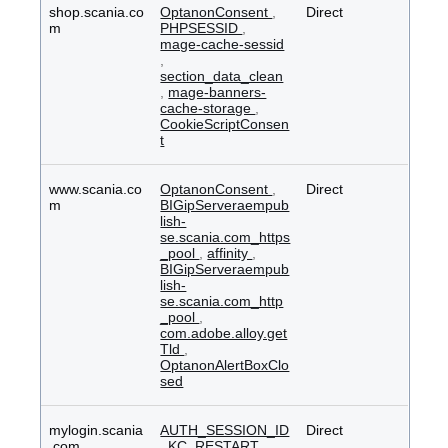
shop.scania.co
OptanonConsent
,
Direct
m
PHPSESSID
,
mage-cache-sessid
,
section_data_clean
,
mage-banners-
cache-storage
,
CookieScriptConsen
t
www.scania.co
OptanonConsent
,
Direct
m
BIGipServeraempub
lish-
se.scania.com_https
_pool
,
affinity
,
BIGipServeraempub
lish-
se.scania.com_http
_pool
,
com.adobe.alloy.get
Tld
,
OptanonAlertBoxClo
sed
mylogin.scania
AUTH_SESSION_ID
Direct
.com
,
KC_RESTART