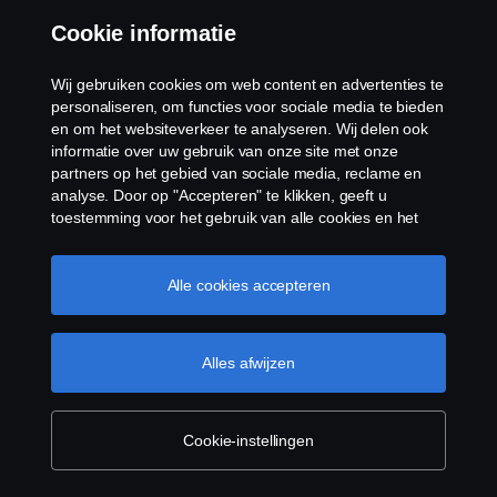
Baidu - http://usa.baidu.com/privacy
Cookie informatie
Youtube
- https://www.youtube.com/howyoutubeworks/policies/
Wij gebruiken cookies om web content en advertenties te
Youku - http://mapp.youku.com/service/agreement-eng
personaliseren, om functies voor sociale media te bieden
en om het websiteverkeer te analyseren. Wij delen ook
Ipaper - https://www.ipaper.io/privacy-policy-ipaper
informatie over uw gebruik van onze site met onze
Facebook - https://www.facebook.com/policy.php
partners op het gebied van sociale media, reclame en
LinkedIn - https://www.linkedin.com/legal/privacy-policy
analyse. Door op "Accepteren" te klikken, geeft u
Adobe - https://www.adobe.com/privacy/policy.html
toestemming voor het gebruik van alle cookies en het
delen van informatie. U kunt uw cookies ook beheren
door op "Cookie Instellingen" te klikken en de
categorieën te selecteren die u wilt accepteren. Voor een
Alle cookies accepteren
meer gedetailleerde uitleg over hoe wij cookies
gebruiken, verwijzen wij u naar onze cookies pagina, die
u kunt vinden door op de link onder deze tekst te
Producten
Alles afwijzen
klikken.
Cookie beleid
Services
Cookie-instellingen
Over Scania