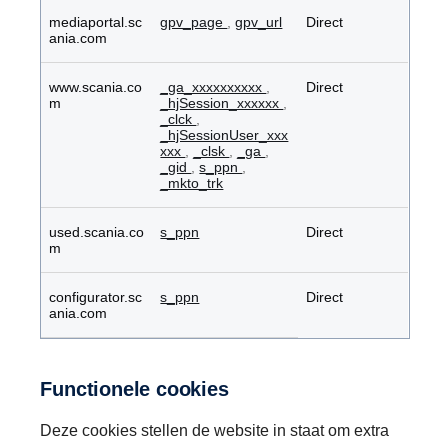
mediaportal.sc
gpv_page
,
gpv_url
Direct
ania.com
www.scania.co
_ga_xxxxxxxxxx
,
Direct
m
_hjSession_xxxxxx
,
_clck
,
_hjSessionUser_xxx
xxx
,
_clsk
,
_ga
,
_gid
,
s_ppn
,
_mkto_trk
used.scania.co
s_ppn
Direct
m
configurator.sc
s_ppn
Direct
ania.com
Functionele cookies
Deze cookies stellen de website in staat om extra