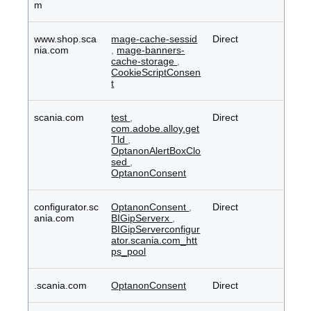
m
www.shop.sca
mage-cache-sessid
Direct
nia.com
,
mage-banners-
cache-storage
,
CookieScriptConsen
t
scania.com
test
,
Direct
com.adobe.alloy.get
Tld
,
OptanonAlertBoxClo
sed
,
OptanonConsent
configurator.sc
OptanonConsent
,
Direct
ania.com
BIGipServerx
,
BIGipServerconfigur
ator.scania.com_htt
ps_pool
.scania.com
OptanonConsent
Direct