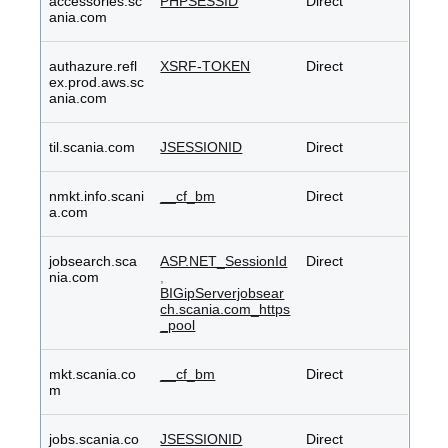
accessories.sc
PHPSESSID
Direct
ania.com
authazure.refl
XSRF-TOKEN
Direct
ex.prod.aws.sc
ania.com
til.scania.com
JSESSIONID
Direct
nmkt.info.scani
__cf_bm
Direct
a.com
jobsearch.sca
ASP.NET_SessionId
Direct
nia.com
,
BIGipServerjobsear
ch.scania.com_https
_pool
mkt.scania.co
__cf_bm
Direct
m
jobs.scania.co
JSESSIONID
Direct