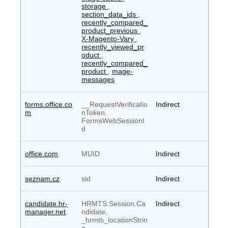
storage
,
section_data_ids
,
recently_compared_
product_previous
,
X-Magento-Vary
,
recently_viewed_pr
oduct
,
recently_compared_
product
,
mage-
messages
forms.office.co
__RequestVerificatio
Indirect
m
nToken,
FormsWebSessionI
d
office.com
MUID
Indirect
seznam.cz
sid
Indirect
candidate.hr-
HRMTS.Session.Ca
Indirect
manager.net
ndidate,
_hrmts_locationStrin