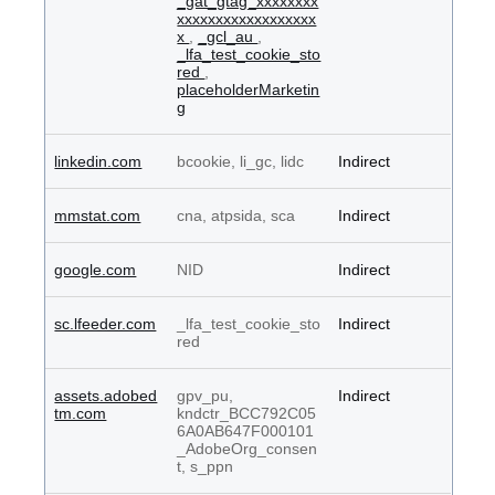
_gat_gtag_xxxxxxxx
xxxxxxxxxxxxxxxxxx
x
,
_gcl_au
,
_lfa_test_cookie_sto
red
,
placeholderMarketin
g
linkedin.com
bcookie, li_gc, lidc
Indirect
mmstat.com
cna, atpsida, sca
Indirect
google.com
NID
Indirect
sc.lfeeder.com
_lfa_test_cookie_sto
Indirect
red
assets.adobed
gpv_pu,
Indirect
tm.com
kndctr_BCC792C05
6A0AB647F000101
_AdobeOrg_consen
t, s_ppn