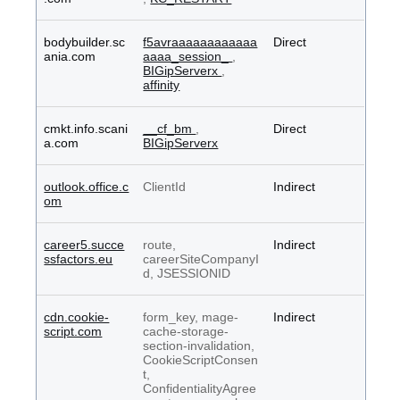
bodybuilder.sc
f5avraaaaaaaaaaaa
Direct
ania.com
aaaa_session_
,
BIGipServerx
,
affinity
cmkt.info.scani
__cf_bm
,
Direct
a.com
BIGipServerx
outlook.office.c
ClientId
Indirect
om
career5.succe
route,
Indirect
ssfactors.eu
careerSiteCompanyI
d, JSESSIONID
cdn.cookie-
form_key, mage-
Indirect
script.com
cache-storage-
section-invalidation,
CookieScriptConsen
t,
ConfidentialityAgree