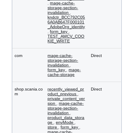
,
mage-cache-
storage-section-
invalidation
,
kndctr_BCC792C05
6A0AB647F000101
_AdobeOrg_identity
,
form_key
,
TEST_AMCV_COO
KIE_WRITE
com
mage-cache-
Direct
storage-section-
invalidation
,
form_key
,
mage-
cache-storage
shop.scania.co
recently_viewed_pr
Direct
m
oduct_previous
,
private_content_ver
sion
,
mage-cache-
storage-section-
invalidation
,
product_data_stora
ge
,
envMode
,
store
,
form_key
,
mage-cache-