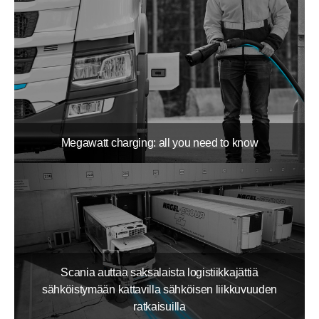
Megawatt charging: all you need to know
Scania auttaa saksalaista logistiikkajättiä
sähköistymään kattavilla sähköisen liikkuvuuden
ratkaisuilla