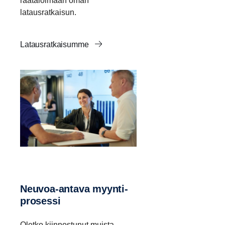
räätälöimään oman
latausratkaisun.
Latausratkaisumme
Neuvoa-​antava myynti­
pro­sessi
Oletko kiinnostunut muista