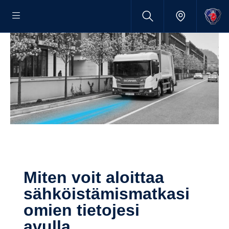
Miten voit aloittaa
sähköis­tä­mis­mat­kasi
omien tieto­jesi
avulla