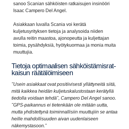
sanoo Scanian sähköisten ratkaisujen insinööri
Isaac Campero Del Angel.
Asiakkaan luvalla Scania voi kerätä
kuljetusyrityksen tietoja ja analysoida niiden
avulla reitin maastoa, ajonopeutta ja kuljettajan
toimia, pysähdyksiä, hyötykuormaa ja monia muita
muuttujia.
Tietoja optimaa­lisen sähköis­tä­mis­rat­
kaisun räätä­löi­mi­seen
"Usein asiakkaat ovat positiivisesti yllättyneitä siitä,
mitä kaikkea heidän kuljetuskalustostaan kerätyllä
tiedolla voidaan tehdä", Campero Del Angel sanoo.
"GPS-paikannus ei tietenkään ole mitään uutta,
mutta yhdistettynä toiminnallisiin muuttujiin se antaa
heille mahdollisuuden aivan uudenlaiseen
näkemystasoon."