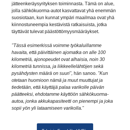
jätteenkeräysyrityksen toiminnasta. Tämä on alue,
jolla sähkökuorma-autot kasvattavat yhä enemmän
suosiotaan, kun kunnat ympäri maailmaa ovat yhä
kiinnostuneempia kestävistä ratkaisuista, jotka
täyttävät tulevat päästöttömyysmääräykset.
"Tässä esimerkissä voimme työkaluillamme
havaita, että päivittäinen ajomatka on alle 100
kilometriä, ajonopeudet ovat alhaisia, noin 30
kilometriä tunnissa, ja liikkeellelähtöjen sekä
pysähdysten määrä on suuri",
hän sanoo.
"Kun
otetaan huomioon nämä ja muut muuttujat ja
tiedetään, että käyttäjä palaa varikolle päivän
päätteeksi, ehdotamme käyttöön sähkökuorma-
autoa, jonka akkukapasiteetti on pienempi ja joka
sopii yön yli lataamiseen varikolla."