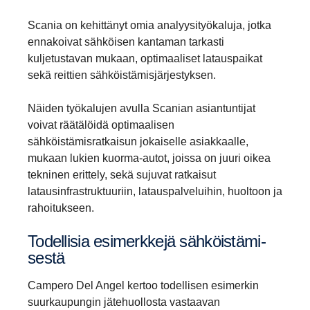
Scania on kehittänyt omia analyysityökaluja, jotka
ennakoivat sähköisen kantaman tarkasti
kuljetustavan mukaan, optimaaliset latauspaikat
sekä reittien sähköistämisjärjestyksen.
Näiden työkalujen avulla Scanian asiantuntijat
voivat räätälöidä optimaalisen
sähköistämisratkaisun jokaiselle asiakkaalle,
mukaan lukien kuorma-autot, joissa on juuri oikea
tekninen erittely, sekä sujuvat ratkaisut
latausinfrastruktuuriin, latauspalveluihin, huoltoon ja
rahoitukseen.
Todel­lisia esimerk­kejä sähköis­tä­mi­
sestä
Campero Del Angel kertoo todellisen esimerkin
suurkaupungin jätehuollosta vastaavan