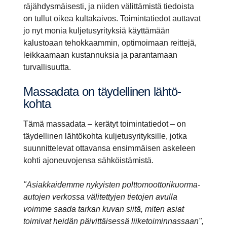
räjähdysmäisesti, ja niiden välittämistä tiedoista
on tullut oikea kultakaivos. Toimintatiedot auttavat
jo nyt monia kuljetusyrityksiä käyttämään
kalustoaan tehokkaammin, optimoimaan reittejä,
leikkaamaan kustannuksia ja parantamaan
turvallisuutta.
Massa­data on täydel­linen lähtö­
kohta
Tämä massadata – kerätyt toimintatiedot – on
täydellinen lähtökohta kuljetusyrityksille, jotka
suunnittelevat ottavansa ensimmäisen askeleen
kohti ajoneuvojensa sähköistämistä.
"Asiakkaidemme nykyisten polttomoottorikuorma-
autojen verkossa välitettyjen tietojen avulla
voimme saada tarkan kuvan siitä, miten asiat
toimivat heidän päivittäisessä liiketoiminnassaan",