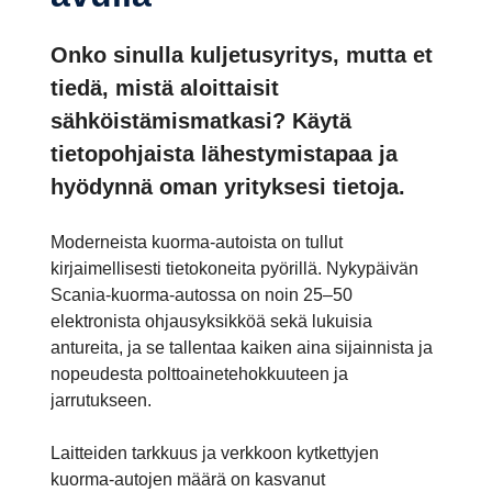
Onko sinulla kuljetusyritys, mutta et
tiedä, mistä aloittaisit
sähköistämismatkasi? Käytä
tietopohjaista lähestymistapaa ja
hyödynnä oman yrityksesi tietoja.
Moderneista kuorma-autoista on tullut
kirjaimellisesti tietokoneita pyörillä. Nykypäivän
Scania-kuorma-autossa on noin 25–50
elektronista ohjausyksikköä sekä lukuisia
antureita, ja se tallentaa kaiken aina sijainnista ja
nopeudesta polttoainetehokkuuteen ja
jarrutukseen.
Laitteiden tarkkuus ja verkkoon kytkettyjen
kuorma-autojen määrä on kasvanut