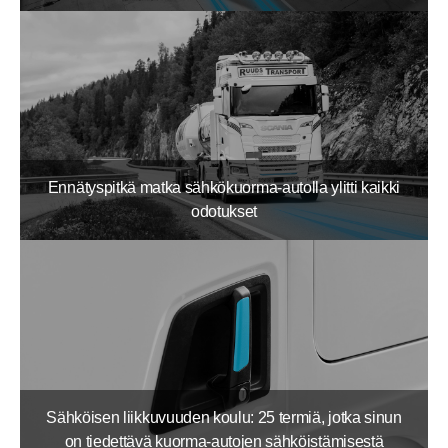
Ennätyspitkä matka sähkökuorma-autolla ylitti kaikki
odotukset
Sähköisen liikkuvuuden koulu: 25 termiä, jotka sinun
on tiedettävä kuorma-autojen sähköistämisestä