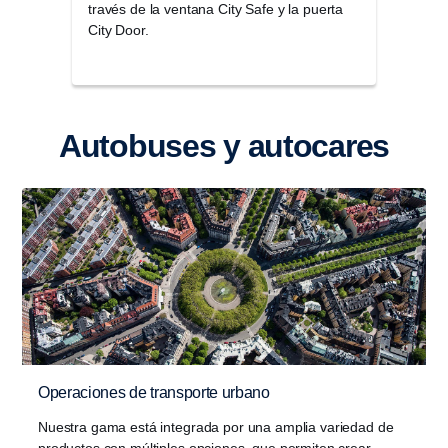
través de la ventana City Safe y la puerta
alma
City Door.
cabi
Autobuses y autocares
Operaciones de transporte urbano
Nuestra gama está integrada por una amplia variedad de
productos con múltiples opciones, que permiten crear