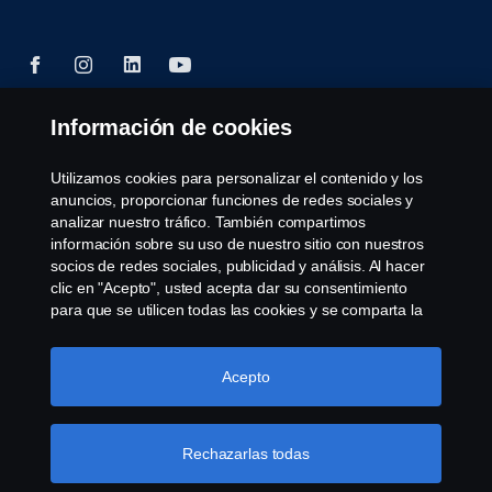
Información de cookies
© Copyright Scania 2025 All rights reserved. Scania
CV AB (publ), SE-151 87 Södertälje, Sweden, Tel:
Utilizamos cookies para personalizar el contenido y los
+46-8-55 38 10 00, Fax: +46-8-55 38 10 37.
anuncios, proporcionar funciones de redes sociales y
analizar nuestro tráfico. También compartimos
información sobre su uso de nuestro sitio con nuestros
socios de redes sociales, publicidad y análisis. Al hacer
clic en "Acepto", usted acepta dar su consentimiento
para que se utilicen todas las cookies y se comparta la
información. También puede administrar sus cookies
haciendo clic en "Configuración de cookies" y
seleccionando las categorías que desea aceptar. Para
Acepto
obtener una explicación más detallada de cómo
utilizamos las cookies, visite nuestra sección de cookies,
que puede encontrar haciendo clic en el enlace debajo
Rechazarlas todas
de este texto.
Más información sobre su privacidad