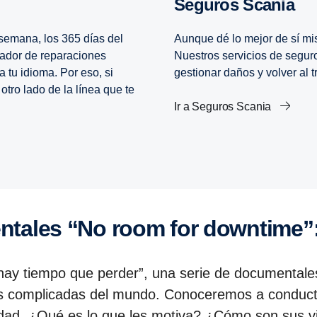
Seguros Scania
 semana, los 365 días del
Aunque dé lo mejor de sí mi
nador de reparaciones
Nuestros servicios de segur
 tu idioma. Por eso, si
gestionar daños y volver al t
tro lado de la línea que te
Ir a Seguros Scania
n­tales “No room for downtime”: 
hay tiempo que perder”, una serie de documentales
ás complicadas del mundo. Conoceremos a conductor
idad. ¿Qué es lo que les motiva? ¿Cómo son sus v