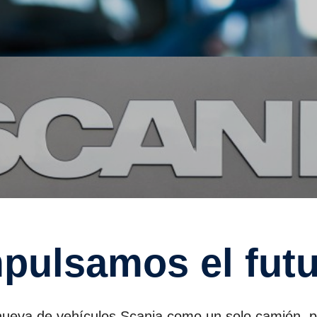
mpul­samos el fut
 nueva de vehículos Scania como un solo camión, 