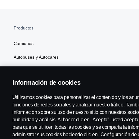
Productos
Camiones
Autobuses y Autocares
Soluciones Generales de Energía
Información de cookies
Atributos
Utilizamos cookies para personalizar el contenido y los anu
funciones de redes sociales y analizar nuestro tráfico. Tam
información sobre su uso de nuestro sitio con nuestros socio
Scania in Your Region:
España
publicidad y análisis. Al hacer clic en "Acepto", usted acept
para que se utilicen todas las cookies y se comparta la inf
administrar sus cookies haciendo clic en "Configuración de 