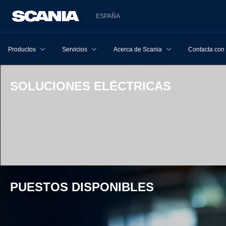
ESPAÑA
Productos
Servicios
Acerca de Scania
Contacta con
SOLU­CIONES ELÉC­TRICAS
PUESTOS DISPO­NI­BLES