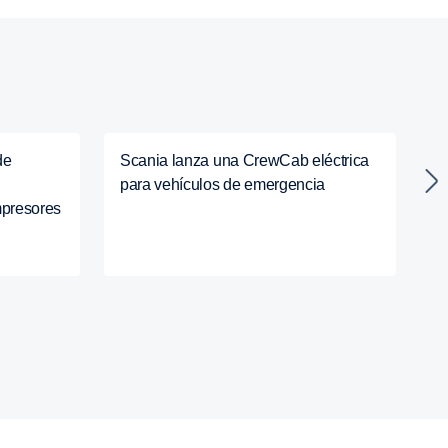
de
Scania lanza una CrewCab eléctrica
S
para vehículos de emergencia
s
mpresores
i
t