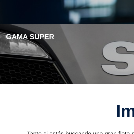
GAMA SUPER
I
Tanto si estás buscando una gran flota