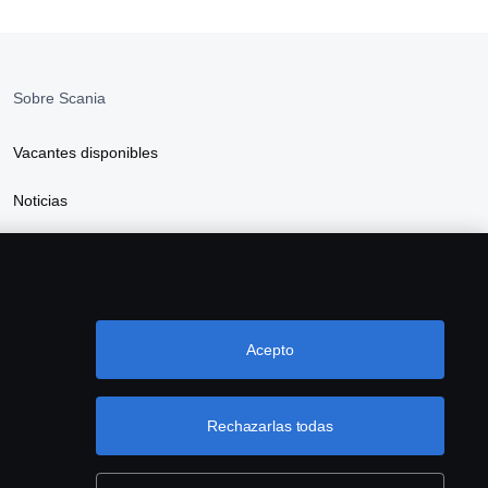
Sobre Scania
Vacantes disponibles
Noticias
Sostenibilidad Scania
Scania Webshop
Acepto
UB SCANIA?
a en el siguiente enlace y no te pierdas
Rechazarlas todas
guna de las novedades que te presentamos.