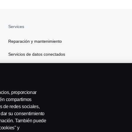
Services
Reparación y mantenimiento
Servicios de datos conectados
Scania Finance
Seguros
ncios, proporcionar
¿QUIERES FORMAR PARTE DEL
bién compartimos
CL
s de redes sociales,
Entr
a dar su consentimiento
nin
ormación. También puede
cookies" y