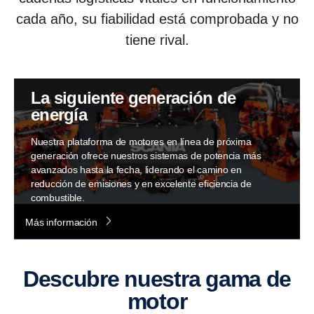
cada año, su fiabilidad está comprobada y no
tiene rival.
La siguiente generación de
energía
Nuestra plataforma de motores en línea de próxima
generación ofrece nuestros sistemas de potencia más
avanzados hasta la fecha, liderando el camino en
reducción de emisiones y en excelente eficiencia de
combustible.
Sigue los objetivos de C02 y reduce el consumo de
Más información
combustible, nuestros motores en línea avanzados
también son compatibles con combustibles renovables,
incluido el 100 % HVO.
Descubre nuestra gama de
motor