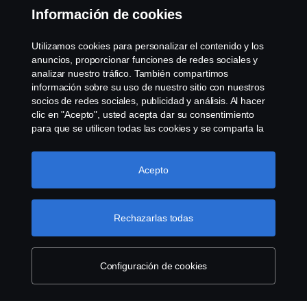
Contacta con nosotros
Información de cookies
Whistleblowing
Utilizamos cookies para personalizar el contenido y los
anuncios, proporcionar funciones de redes sociales y
Governance, Risk & Compliance
analizar nuestro tráfico. También compartimos
información sobre su uso de nuestro sitio con nuestros
socios de redes sociales, publicidad y análisis. Al hacer
Configuración de cookies
clic en "Acepto", usted acepta dar su consentimiento
para que se utilicen todas las cookies y se comparta la
información. También puede administrar sus cookies
haciendo clic en "Configuración de cookies" y
seleccionando las categorías que desea aceptar. Para
Acepto
obtener una explicación más detallada de cómo
utilizamos las cookies, visite nuestra sección de cookies,
que puede encontrar haciendo clic en el enlace debajo
Rechazarlas todas
© Copyright Scania 2025 All rights reserved. Scania
de este texto.
Más información sobre su privacidad
CV AB (publ), SE-151 87 Södertälje, Sweden, Tel:
+46-8-55 38 10 00, Fax: +46-8-55 38 10 37.
Configuración de cookies