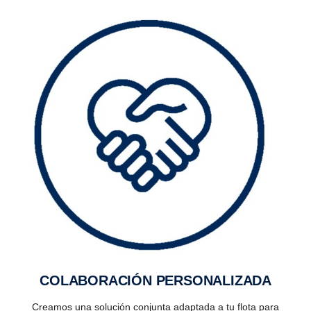
COLABO­RA­CIÓN PERSO­NA­LI­ZADA
Creamos una solución conjunta adaptada a tu flota para