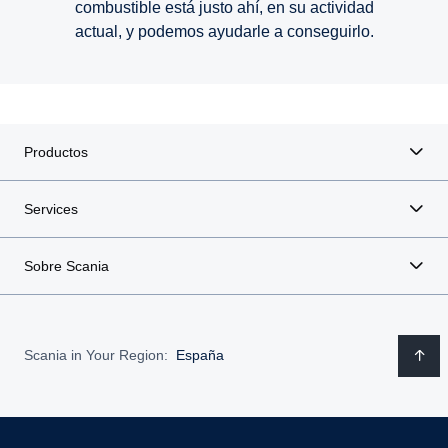
combustible está justo ahí, en su actividad
Sistemas de seguridad para el futuro
Economía de combustible
Combustibles alternativos
Combustibles renovables
Tiempo de actividad
Seguridad vial
Electrificación
Conectividad
actual, y podemos ayudarle a conseguirlo.
Productos
Services
Sobre Scania
Scania in Your Region:
España