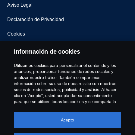
Aviso Legal
Declaración de Privacidad
Cookies
Contacta con nosotros
Información de cookies
Whistleblowing
Utilizamos cookies para personalizar el contenido y los
anuncios, proporcionar funciones de redes sociales y
Governance, Risk & Compliance
analizar nuestro tráfico. También compartimos
información sobre su uso de nuestro sitio con nuestros
socios de redes sociales, publicidad y análisis. Al hacer
Configuración de cookies
clic en "Acepto", usted acepta dar su consentimiento
para que se utilicen todas las cookies y se comparta la
información. También puede administrar sus cookies
haciendo clic en "Configuración de cookies" y
seleccionando las categorías que desea aceptar. Para
Acepto
obtener una explicación más detallada de cómo
utilizamos las cookies, visite nuestra sección de cookies,