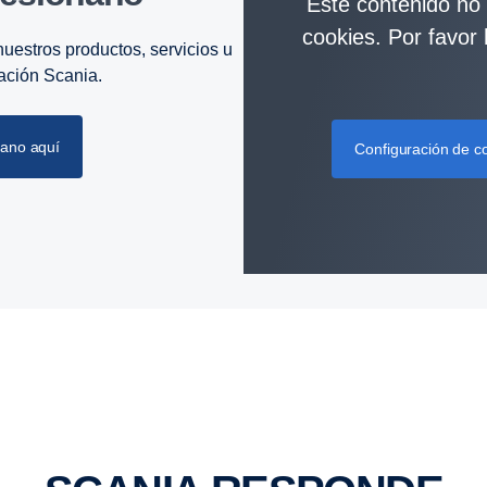
Este contenido no e
cookies. Por favor 
uestros productos, servicios u
zación Scania.
cano aquí
Configuración de c