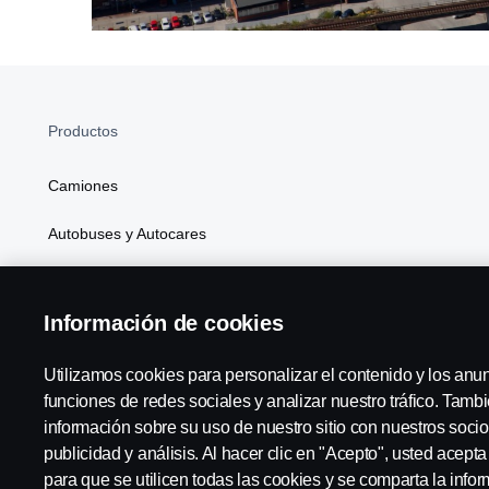
Productos
Camiones
Autobuses y Autocares
Soluciones Generales de Energía
Información de cookies
Atributos
Utilizamos cookies para personalizar el contenido y los anu
funciones de redes sociales y analizar nuestro tráfico. Tam
información sobre su uso de nuestro sitio con nuestros socio
Scania in Your Region:
España
publicidad y análisis. Al hacer clic en "Acepto", usted acept
para que se utilicen todas las cookies y se comparta la inf