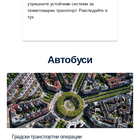
утрешните устойчиви системи за
рабо
тежкотоварен транспорт. Разгледайте я
едно
тук.
маща
Автобуси
Градски транспортни операции