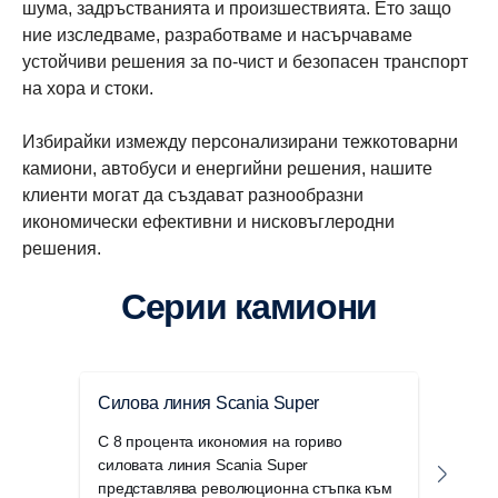
шума, задръстванията и произшествията. Ето защо
ние изследваме, разработваме и насърчаваме
устойчиви решения за по-чист и безопасен транспорт
на хора и стоки.
Избирайки измежду персонализирани тежкотоварни
камиони, автобуси и енергийни решения, нашите
клиенти могат да създават разнообразни
икономически ефективни и нисковъглеродни
решения.
Серии камиони
Силова линия Scania Super
Елек
реш
С 8 процента икономия на гориво
силовата линия Scania Super
Елек
представлява революционна стъпка към
захр