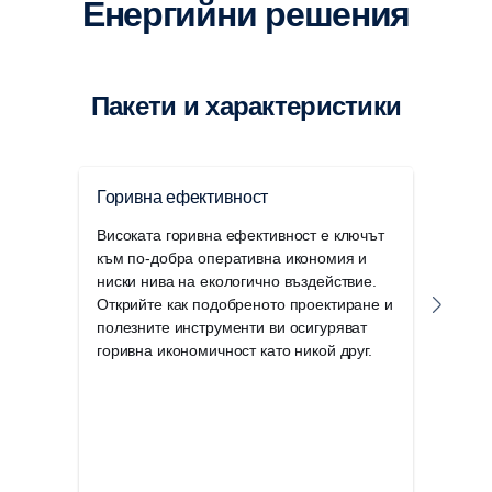
Енергийни решения
Пакети и характеристики
Горивна ефективност
Екс
Високата горивна ефективност е ключът
Перс
към по-добра оперативна икономия и
авто
ниски нива на екологично въздействие.
Разг
Открийте как подобреното проектиране и
експ
полезните инструменти ви осигуряват
може
горивна икономичност като никой друг.
така