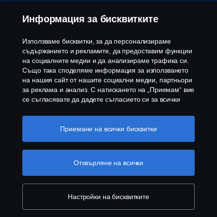
Информация за бисквитките
© Copyright Scania 2026 Всички права запазени.
Скания България ЕООД, 1186 София, с. Герман,
ул. Манастирска воденица №5, Тел.+359 2 970
Използваме бисквитки, за да персонализираме
54 00
съдържанието и рекламите, да предоставим функции
на социалните медии и да анализираме трафика си.
Също така споделяме информация за използването
на нашия сайт от нашите социални медии, партньори
за реклама и анализ. С натискането на „Приемам“ вие
се съгласявате да дадете съгласието си за всички
използвани „бисквитки“ и информацията, която се
споделя. Можете също така да управлявате своите
бисквитки, като щракнете върху „Настройки на
Приемане на всички бисквитки
бисквитките“ и изберете категориите, които искате да
приемете. За по-подробно обяснение как използваме
бисквитки, моля, посетете нашия раздел бисквитки,
Отхвърляне на всички
който можете да намерите, като щракнете върху
връзката под този текст
Повече информация за
вашата поверителност
Настройки на бисквитките