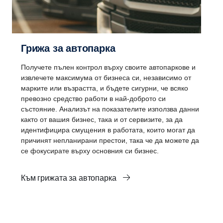
Грижа за автопарка
Получете пълен контрол върху своите автопаркове и
извлечете максимума от бизнеса си, независимо от
марките или възрастта, и бъдете сигурни, че всяко
превозно средство работи в най-доброто си
състояние. Анализът на показателите използва данни
както от вашия бизнес, така и от сервизите, за да
идентифицира смущения в работата, които могат да
причинят непланирани престои, така че да можете да
се фокусирате върху основния си бизнес.
Към грижата за автопарка