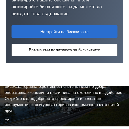
активирайте бисквитките, за да можете да
виждате това съдържание.
Настройки на бисквитките
Връзка към политиката за бисквитките
Горивна ефективност
Високата горивна ефективност е ключът към по-добра
оперативна икономия и ниски нива на екологично въздействие.
Открийте как подобреното проектиране и полезните
инструменти ви осигуряват горивна икономичност като никой
друг.