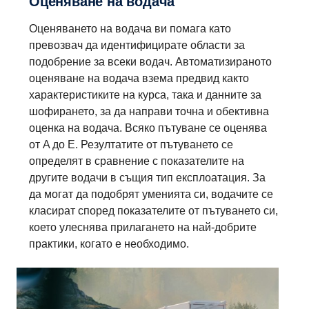
Оценяване на водача
Оценяването на водача ви помага като
превозвач да идентифицирате области за
подобрение за всеки водач. Автоматизираното
оценяване на водача взема предвид както
характеристиките на курса, така и данните за
шофирането, за да направи точна и обективна
оценка на водача. Всяко пътуване се оценява
от A до E. Резултатите от пътуването се
определят в сравнение с показателите на
другите водачи в същия тип експлоатация. За
да могат да подобрят уменията си, водачите се
класират според показателите от пътуването си,
което улеснява прилагането на най-добрите
практики, когато е необходимо.