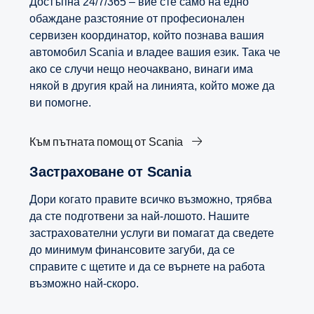
Достъпна 24/7/365 – вие сте само на едно
обаждане разстояние от професионален
сервизен координатор, който познава вашия
автомобил Scania и владее вашия език. Така че
ако се случи нещо неочаквано, винаги има
някой в другия край на линията, който може да
ви помогне.
Към пътната помощ от Scania
Застраховане от Scania
Дори когато правите всичко възможно, трябва
да сте подготвени за най-лошото. Нашите
застрахователни услуги ви помагат да сведете
до минимум финансовите загуби, да се
справите с щетите и да се върнете на работа
възможно най-скоро.