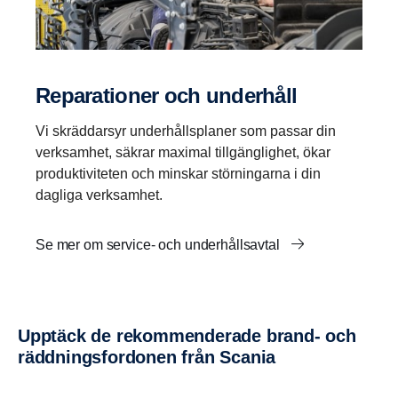
Repara­tioner och under­håll
Vi skräddarsyr underhållsplaner som passar din
verksamhet, säkrar maximal tillgänglighet, ökar
produktiviteten och minskar störningarna i din
dagliga verksamhet.
Se mer om service- och underhållsavtal
Upptäck de rekom­men­de­rade brand- och
räddnings­for­donen från Scania