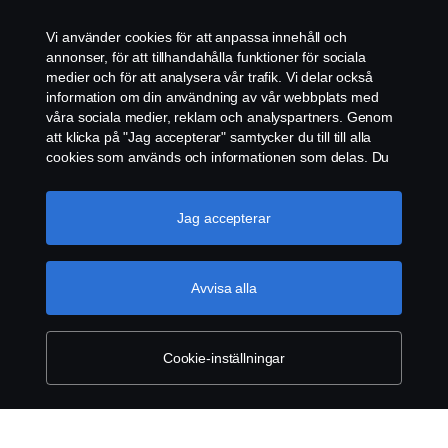
Vi använder cookies för att anpassa innehåll och
WHISTLEBLOWING
annonser, för att tillhandahålla funktioner för sociala
medier och för att analysera vår trafik. Vi delar också
KONTAKT
information om din användning av vår webbplats med
våra sociala medier, reklam och analyspartners. Genom
att klicka på "Jag accepterar" samtycker du till till alla
ÅTERFÖRSÄLJARE
cookies som används och informationen som delas. Du
kan också hantera dina cookies genom att klicka på
COOKIE POLICY
"Cookie-inställningar" och välja de kategorier du vill
acceptera. För en mer detaljerad förklaring av hur vi
Jag accepterar
använder cookies, besök vår sida om cookies, som du
COOKIE-INSTÄLLNINGAR
kan hitta genom att klicka på länken under den här
texten.
Mer information om ditt dataskydd
Avvisa alla
Cookie-inställningar
© Copyright Scania 2026. Scania Sverige AB, Box
900, 127 29 Stockholm, Telefon: 010-706 60 00