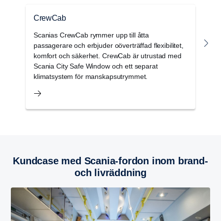
CrewCab
P
Scanias CrewCab rymmer upp till åtta
P
passagerare och erbjuder oöverträffad flexibilitet,
D
komfort och säkerhet. CrewCab är utrustad med
o
Scania City Safe Window och ett separat
re
klimatsystem för manskapsutrymmet.
Kundcase med Scania-fordon inom brand-
och livräddning