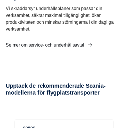
Vi skräddarsyr underhållsplaner som passar din
verksamhet, säkrar maximal tillgänglighet, ökar
produktiviteten och minskar störningarna i din dagliga
verksamhet.
Se mer om service- och underhållsavtal
Upptäck de rekom­men­de­rade Scania-​
modellerna för flygplats­trans­porter
L-serien
G