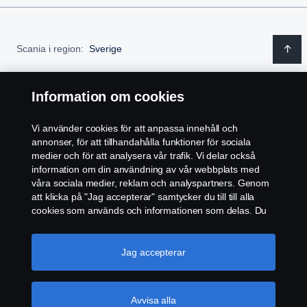
Scania i region:
Sverige
Information om cookies
REGLER
Vi använder cookies för att anpassa innehåll och
annonser, för att tillhandahålla funktioner för sociala
medier och för att analysera vår trafik. Vi delar också
INTEGRITETSPOLICY
information om din användning av vår webbplats med
våra sociala medier, reklam och analyspartners. Genom
WHISTLEBLOWING
att klicka på "Jag accepterar" samtycker du till till alla
cookies som används och informationen som delas. Du
KONTAKT
kan också hantera dina cookies genom att klicka på
"Cookie-inställningar" och välja de kategorier du vill
acceptera. För en mer detaljerad förklaring av hur vi
Jag accepterar
ÅTERFÖRSÄLJARE
använder cookies, besök vår sida om cookies, som du
kan hitta genom att klicka på länken under den här
COOKIE POLICY
texten.
Mer information om ditt dataskydd
Avvisa alla