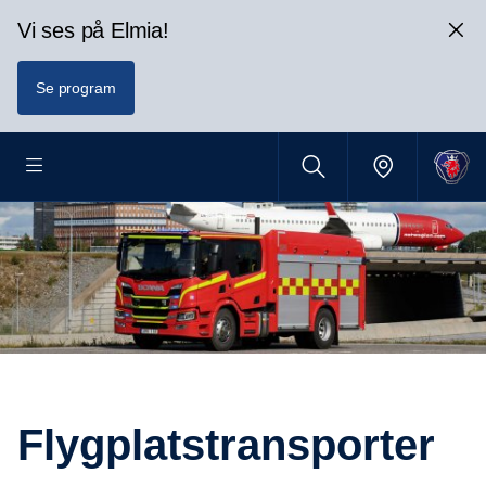
Vi ses på Elmia!
Se program
Flygplats­trans­porter