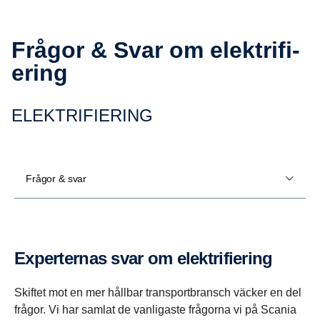
Frågor & Svar om elekt­ri­fi­
e­ring
ELEKT­RI­FI­E­RING
Frågor & svar
Exper­ternas svar om elekt­ri­fi­e­ring
Skiftet mot en mer hållbar transportbransch väcker en del
frågor. Vi har samlat de vanligaste frågorna vi på Scania