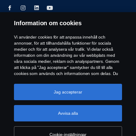
Information om cookies
© Copyright Scania 2026. Scania Sverige AB, Box
Vi använder cookies för att anpassa innehåll och
900, 127 29 Stockholm, Telefon: 010-706 60 00
annonser, för att tillhandahålla funktioner för sociala
medier och för att analysera vår trafik. Vi delar också
information om din användning av vår webbplats med
våra sociala medier, reklam och analyspartners. Genom
att klicka på "Jag accepterar" samtycker du till till alla
cookies som används och informationen som delas. Du
kan också hantera dina cookies genom att klicka på
"Cookie-inställningar" och välja de kategorier du vill
acceptera. För en mer detaljerad förklaring av hur vi
Jag accepterar
använder cookies, besök vår sida om cookies, som du
kan hitta genom att klicka på länken under den här
texten.
Mer information om ditt dataskydd
Avvisa alla
Cookie-inställningar