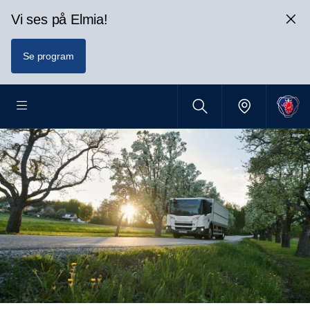
Vi ses på Elmia!
Se program