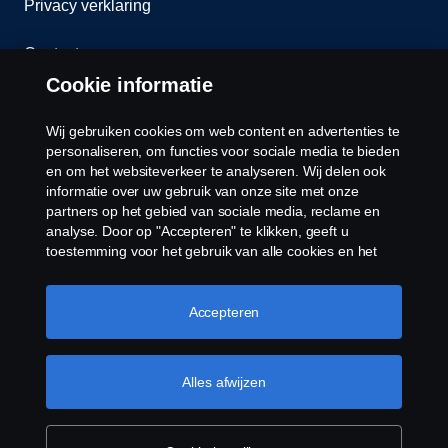
Privacy verklaring
Contact
Cookie informatie
Klokkenluiden
Wij gebruiken cookies om web content en advertenties te
Cookiebeleid
personaliseren, om functies voor sociale media te bieden
en om het websiteverkeer te analyseren. Wij delen ook
informatie over uw gebruik van onze site met onze
Cookies
partners op het gebied van sociale media, reclame en
analyse. Door op "Accepteren" te klikken, geeft u
toestemming voor het gebruik van alle cookies en het
delen van informatie. U kunt uw cookies ook beheren
door op "Cookie Instellingen" te klikken en de
categorieën te selecteren die u wilt accepteren. Voor een
Accepteren
meer gedetailleerde uitleg over hoe wij cookies
gebruiken, verwijzen wij u naar onze cookies pagina, die
© Copyright Scania 2026 Alle Rechten
u kunt vinden door op de link onder deze tekst te
Alles afwijzen
Voorbehouden. Scania Nederland B.V. Postbus
klikken.
Meer informatie over uw privacy
9598 4801 LN, Spinveld 57, 4815 HV Breda / T +31
(0)76-5254 000 KvK-nummer: 27136821