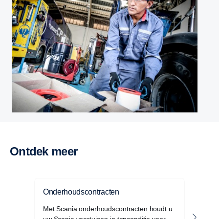
Ontdek meer
Onderhoudscontracten
Repa
Met Scania onderhoudscontracten houdt u
Met 
uw Scania voertuigen in topconditie voor
onde