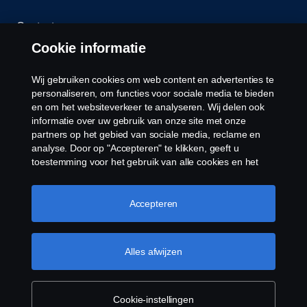
Contact
Cookie informatie
Klokkenluiden
Wij gebruiken cookies om web content en advertenties te
Cookiebeleid
personaliseren, om functies voor sociale media te bieden
en om het websiteverkeer te analyseren. Wij delen ook
informatie over uw gebruik van onze site met onze
Cookies
partners op het gebied van sociale media, reclame en
analyse. Door op "Accepteren" te klikken, geeft u
toestemming voor het gebruik van alle cookies en het
delen van informatie. U kunt uw cookies ook beheren
door op "Cookie Instellingen" te klikken en de
categorieën te selecteren die u wilt accepteren. Voor een
Accepteren
meer gedetailleerde uitleg over hoe wij cookies
gebruiken, verwijzen wij u naar onze cookies pagina, die
© Copyright Scania 2026 Alle Rechten
u kunt vinden door op de link onder deze tekst te
Alles afwijzen
Voorbehouden. Scania Nederland B.V. Postbus
klikken.
Meer informatie over uw privacy
9598 4801 LN, Spinveld 57, 4815 HV Breda / T +31
(0)76-5254 000 KvK-nummer: 27136821
Cookie-instellingen