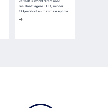
vertaalt u inzicht direct naar
aandrijflijnpla
resultaat: lagere TCO, minder
tourbussen, m
CO₂-uitstoot en maximale uptime.
verbrandings- e
oplossingen te
efficiënt en du