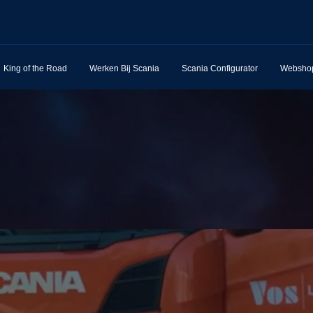
King of the Road
Werken Bij Scania
Scania Configurator
Websho