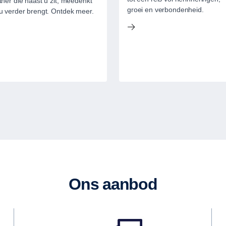
tner die naast u zit, meedenkt
groei en verbondenheid.
u verder brengt. Ontdek meer.
Ons aanbod