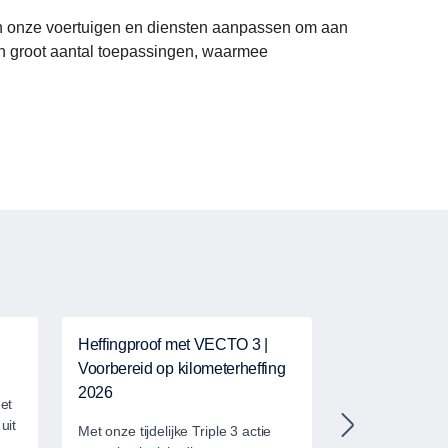
nen onze voertuigen en diensten aanpassen om aan
en groot aantal toepassingen, waarmee
Heffingproof met VECTO 3 |
Scania nieuwe 
Voorbereid op kilometerheffing
tourbussen en
2026
gebouwd voor
et
uit
Met onze tijdelijke Triple 3 actie
Ontdek ons ni