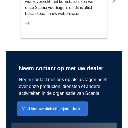
weekoverzicht met kernstatistieken van
servi
onze Scania voertuigen, en dit is altijd
bedr
beschikbaar in uw webbrowser.
en ve
Neem contact op met uw dealer
Neem contact met ons op als u vragen heeft
over onze producten, diensten of andere
activiteiten in de organisatie van Scania.
Vind hier uw dichtstbijzijnde dealer