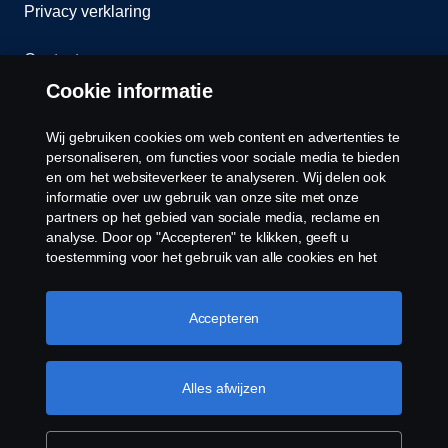
Privacy verklaring
Contact
Cookie informatie
Klokkenluiden
Wij gebruiken cookies om web content en advertenties te
Cookiebeleid
personaliseren, om functies voor sociale media te bieden
en om het websiteverkeer te analyseren. Wij delen ook
informatie over uw gebruik van onze site met onze
Cookies
partners op het gebied van sociale media, reclame en
analyse. Door op "Accepteren" te klikken, geeft u
toestemming voor het gebruik van alle cookies en het
delen van informatie. U kunt uw cookies ook beheren
door op "Cookie Instellingen" te klikken en de
categorieën te selecteren die u wilt accepteren. Voor een
Accepteren
meer gedetailleerde uitleg over hoe wij cookies
gebruiken, verwijzen wij u naar onze cookies pagina, die
© Copyright Scania 2026 Alle Rechten
u kunt vinden door op de link onder deze tekst te
Alles afwijzen
Voorbehouden. Scania Nederland B.V. Postbus
klikken.
Meer informatie over uw privacy
9598 4801 LN, Spinveld 57, 4815 HV Breda / T +31
(0)76-5254 000 KvK-nummer: 27136821