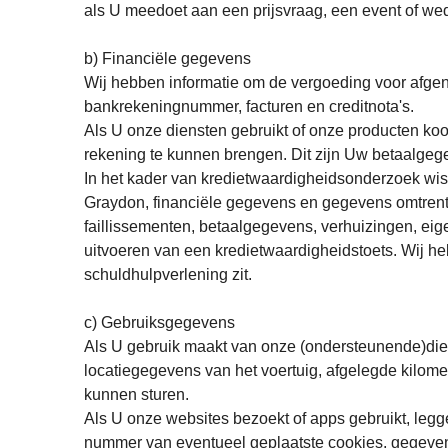
als U meedoet aan een prijsvraag, een event of weds
b) Financiële gegevens
Wij hebben informatie om de vergoeding voor afgen
bankrekeningnummer, facturen en creditnota's.
Als U onze diensten gebruikt of onze producten ko
rekening te kunnen brengen. Dit zijn Uw betaalge
In het kader van kredietwaardigheidsonderzoek wiss
Graydon, financiële gegevens en gegevens omtrent b
faillissementen, betaalgegevens, verhuizingen, ei
uitvoeren van een kredietwaardigheidstoets. Wij he
schuldhulpverlening zit.
c) Gebruiksgegevens
Als U gebruik maakt van onze (ondersteunende)dien
locatiegegevens van het voertuig, afgelegde kilom
kunnen sturen.
Als U onze websites bezoekt of apps gebruikt, legg
nummer van eventueel geplaatste cookies, gegevens